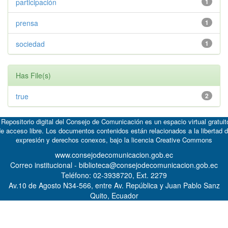
participación
1
prensa
1
sociedad
1
Has File(s)
true
2
 Repositorio digital del Consejo de Comunicación es un espacio virtual gratuit
e acceso libre. Los documentos contenidos están relacionados a la libertad 
expresión y derechos conexos, bajo la licencia
Creative Commons
www.consejodecomunicacion.gob.ec
Correo institucional - biblioteca@consejodecomunicacion.gob.ec
Teléfono: 02-3938720, Ext. 2279
Av.10 de Agosto N34-566, entre Av. República y Juan Pablo Sanz
Quito, Ecuador