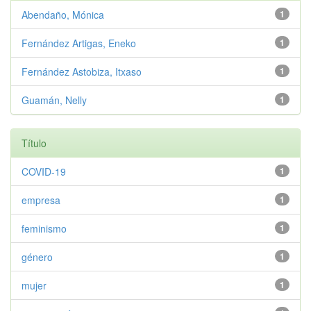
Abendaño, Mónica
1
Fernández Artigas, Eneko
1
Fernández Astobiza, Itxaso
1
Guamán, Nelly
1
Título
COVID-19
1
empresa
1
feminismo
1
género
1
mujer
1