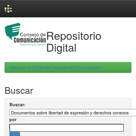
Skip
navigation
Repositorio
Digital
Repositorio Digital de Consejo de Comunicacion
Buscar
Buscar:
por