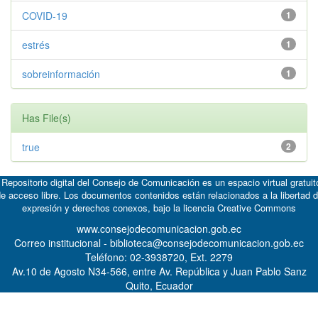
COVID-19
1
estrés
1
sobreinformación
1
Has File(s)
true
2
 Repositorio digital del Consejo de Comunicación es un espacio virtual gratuit
e acceso libre. Los documentos contenidos están relacionados a la libertad 
expresión y derechos conexos, bajo la licencia
Creative Commons
www.consejodecomunicacion.gob.ec
Correo institucional - biblioteca@consejodecomunicacion.gob.ec
Teléfono: 02-3938720, Ext. 2279
Av.10 de Agosto N34-566, entre Av. República y Juan Pablo Sanz
Quito, Ecuador