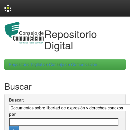
Skip
navigation
Repositorio
Digital
Repositorio Digital de Consejo de Comunicacion
Buscar
Buscar:
por