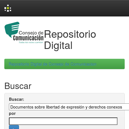
Skip
navigation
Repositorio
Digital
Repositorio Digital de Consejo de Comunicacion
Buscar
Buscar:
por