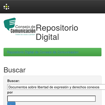
Skip
navigation
Repositorio
Digital
Repositorio Digital de Consejo de Comunicacion
Buscar
Buscar:
por