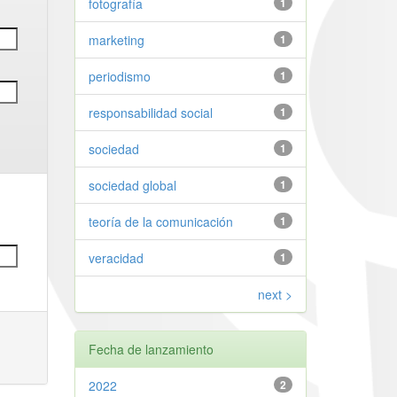
fotografía
1
marketing
1
periodismo
1
responsabilidad social
1
sociedad
1
sociedad global
1
teoría de la comunicación
1
veracidad
1
next >
Fecha de lanzamiento
2022
2