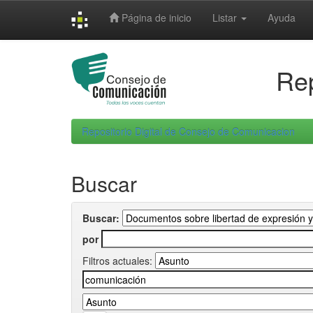
Skip
Página de inicio
Listar
Ayuda
navigation
Rep
Repositorio Digital de Consejo de Comunicacion
Buscar
Buscar:
por
Filtros actuales: