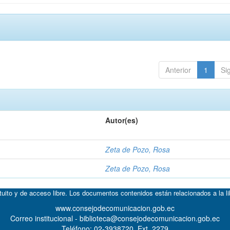
Anterior
1
Si
Autor(es)
Zeta de Pozo, Rosa
Zeta de Pozo, Rosa
atuito y de acceso libre. Los documentos contenidos están relacionados a la l
www.consejodecomunicacion.gob.ec
Correo institucional - biblioteca@consejodecomunicacion.gob.ec
Teléfono: 02-3938720, Ext. 2279