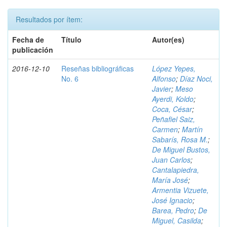
Resultados por ítem:
Fecha de
Título
Autor(es)
publicación
2016-12-10
Reseñas bibliográficas
López Yepes,
No. 6
Alfonso
;
Díaz Noci,
Javier
;
Meso
Ayerdi, Koldo
;
Coca, César
;
Peñafiel Saiz,
Carmen
;
Martín
Sabarís, Rosa M.
;
De Miguel Bustos,
Juan Carlos
;
Cantalapiedra,
María José
;
Armentia Vizuete,
José Ignacio
;
Barea, Pedro
;
De
Miguel, Casilda
;