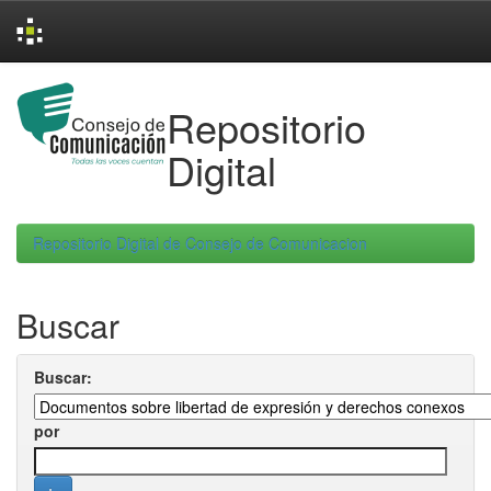
Skip
navigation
Repositorio
Digital
Repositorio Digital de Consejo de Comunicacion
Buscar
Buscar:
por