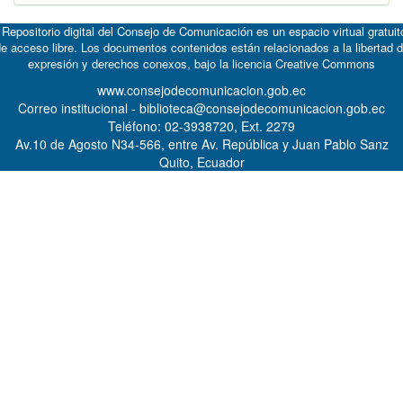
 Repositorio digital del Consejo de Comunicación es un espacio virtual gratuit
e acceso libre. Los documentos contenidos están relacionados a la libertad 
expresión y derechos conexos, bajo la licencia
Creative Commons
www.consejodecomunicacion.gob.ec
Correo institucional - biblioteca@consejodecomunicacion.gob.ec
Teléfono: 02-3938720, Ext. 2279
Av.10 de Agosto N34-566, entre Av. República y Juan Pablo Sanz
Quito, Ecuador