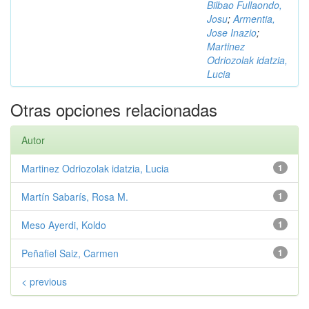
Bilbao Fullaondo,
Josu
;
Armentia,
Jose Inazio
;
Martinez
Odriozolak idatzia,
Lucia
Otras opciones relacionadas
Autor
Martinez Odriozolak idatzia, Lucia
1
Martín Sabarís, Rosa M.
1
Meso Ayerdi, Koldo
1
Peñafiel Saiz, Carmen
1
< previous