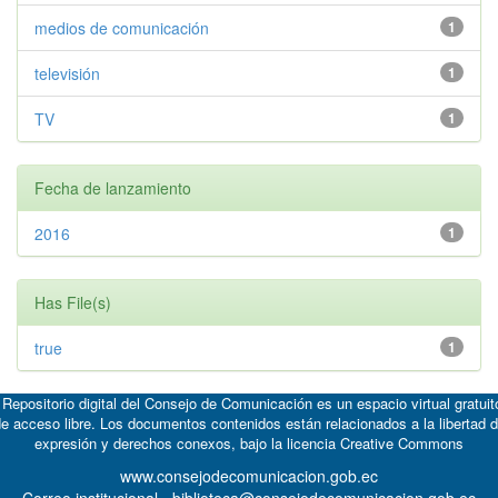
medios de comunicación
1
televisión
1
TV
1
Fecha de lanzamiento
2016
1
Has File(s)
true
1
 Repositorio digital del Consejo de Comunicación es un espacio virtual gratuit
e acceso libre. Los documentos contenidos están relacionados a la libertad 
expresión y derechos conexos, bajo la licencia
Creative Commons
www.consejodecomunicacion.gob.ec