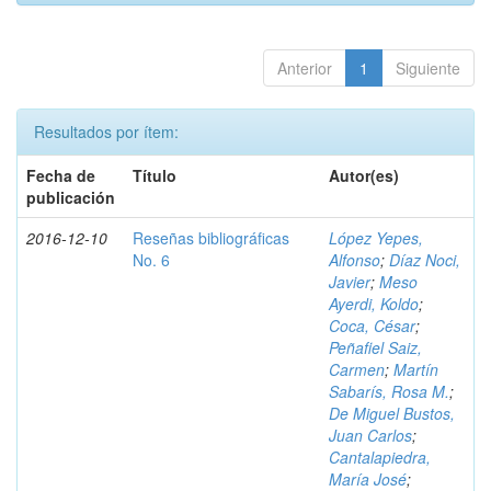
Anterior
1
Siguiente
Resultados por ítem:
Fecha de
Título
Autor(es)
publicación
2016-12-10
Reseñas bibliográficas
López Yepes,
No. 6
Alfonso
;
Díaz Noci,
Javier
;
Meso
Ayerdi, Koldo
;
Coca, César
;
Peñafiel Saiz,
Carmen
;
Martín
Sabarís, Rosa M.
;
De Miguel Bustos,
Juan Carlos
;
Cantalapiedra,
María José
;