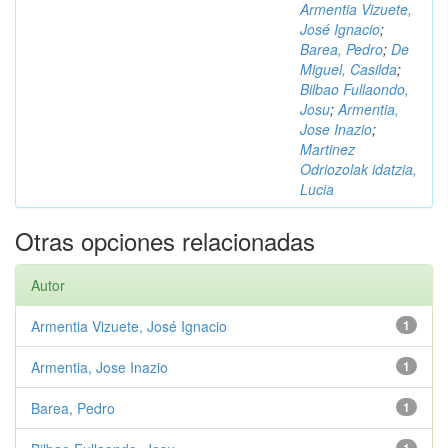
Armentia Vizuete,
José Ignacio
;
Barea, Pedro
;
De
Miguel, Casilda
;
Bilbao Fullaondo,
Josu
;
Armentia,
Jose Inazio
;
Martinez
Odriozolak idatzia,
Lucia
Otras opciones relacionadas
Autor
Armentia Vizuete, José Ignacio
1
Armentia, Jose Inazio
1
Barea, Pedro
1