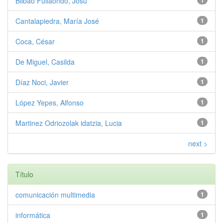
Bilbao Fullaondo, Josu
1
Cantalapiedra, María José
1
Coca, César
1
De Miguel, Casilda
1
Díaz Noci, Javier
1
López Yepes, Alfonso
1
Martinez Odriozolak idatzia, Lucia
1
next >
Título
comunicación multimedia
1
informática
1