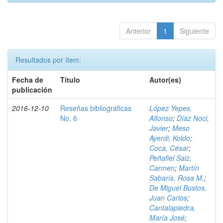
Anterior
1
Siguiente
Resultados por ítem:
Fecha de
Título
Autor(es)
publicación
2016-12-10
Reseñas bibliográficas
López Yepes,
No. 6
Alfonso
;
Díaz Noci,
Javier
;
Meso
Ayerdi, Koldo
;
Coca, César
;
Peñafiel Saiz,
Carmen
;
Martín
Sabarís, Rosa M.
;
De Miguel Bustos,
Juan Carlos
;
Cantalapiedra,
María José
;