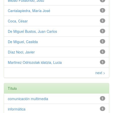
Bilbao Fullaondo, Josu
1
Cantalapiedra, María José
1
Coca, César
1
De Miguel Bustos, Juan Carlos
1
De Miguel, Casilda
1
Díaz Noci, Javier
1
Martinez Odriozolak idatzia, Lucia
1
next >
Título
comunicación multimedia
1
informática
1