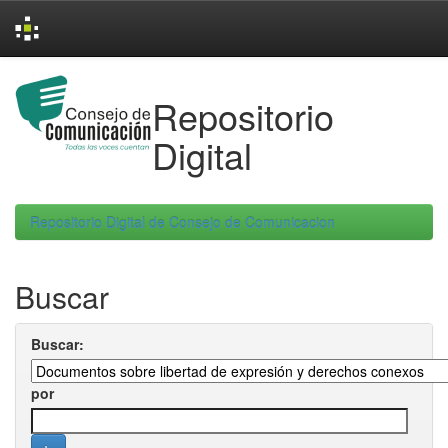
Skip
navigation
Repositorio
Digital
Repositorio Digital de Consejo de Comunicacion
Buscar
Buscar:
por