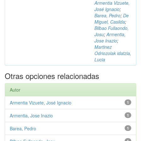
Armentia Vizuete,
José Ignacio
;
Barea, Pedro
;
De
Miguel, Casilda
;
Bilbao Fullaondo,
Josu
;
Armentia,
Jose Inazio
;
Martinez
Odriozolak idatzia,
Lucia
Otras opciones relacionadas
Autor
Armentia Vizuete, José Ignacio
1
Armentia, Jose Inazio
1
Barea, Pedro
1