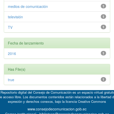
medios de comunicación
1
televisión
1
TV
1
Fecha de lanzamiento
2016
1
Has File(s)
true
1
 Repositorio digital del Consejo de Comunicación es un espacio virtual gratuit
e acceso libre. Los documentos contenidos están relacionados a la libertad 
expresión y derechos conexos, bajo la licencia
Creative Commons
www.consejodecomunicacion.gob.ec