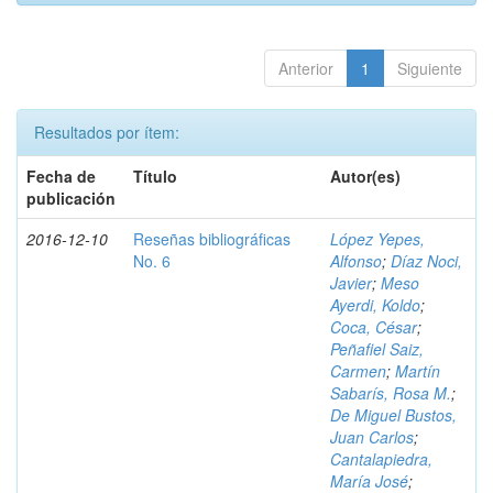
Anterior
1
Siguiente
Resultados por ítem:
Fecha de
Título
Autor(es)
publicación
2016-12-10
Reseñas bibliográficas
López Yepes,
No. 6
Alfonso
;
Díaz Noci,
Javier
;
Meso
Ayerdi, Koldo
;
Coca, César
;
Peñafiel Saiz,
Carmen
;
Martín
Sabarís, Rosa M.
;
De Miguel Bustos,
Juan Carlos
;
Cantalapiedra,
María José
;