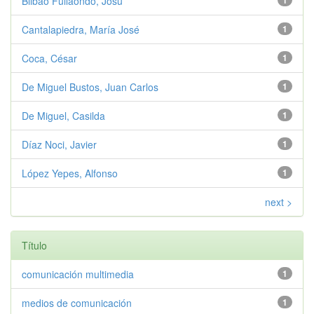
Bilbao Fullaondo, Josu
1
Cantalapiedra, María José
1
Coca, César
1
De Miguel Bustos, Juan Carlos
1
De Miguel, Casilda
1
Díaz Noci, Javier
1
López Yepes, Alfonso
1
next >
Título
comunicación multimedia
1
medios de comunicación
1