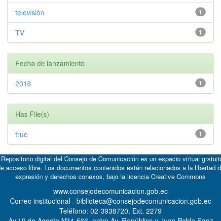
televisión
1
TV
1
Fecha de lanzamiento
2016
1
Has File(s)
true
1
 Repositorio digital del Consejo de Comunicación es un espacio virtual gratuit
e acceso libre. Los documentos contenidos están relacionados a la libertad 
expresión y derechos conexos, bajo la licencia
Creative Commons
www.consejodecomunicacion.gob.ec
Correo institucional - biblioteca@consejodecomunicacion.gob.ec
Teléfono: 02-3938720, Ext. 2279
Av.10 de Agosto N34-566, entre Av. República y Juan Pablo Sanz