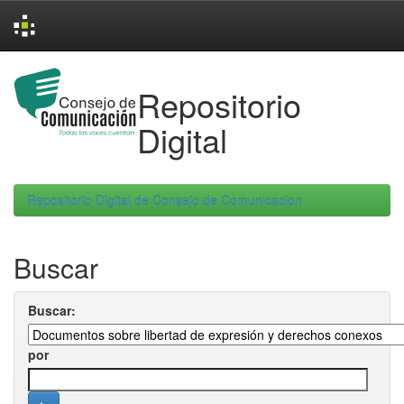
Skip
navigation
Repositorio
Digital
Repositorio Digital de Consejo de Comunicacion
Buscar
Buscar:
por