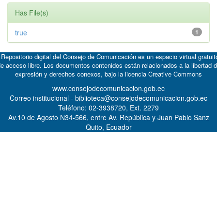
Has File(s)
true
1
 Repositorio digital del Consejo de Comunicación es un espacio virtual gratuit
e acceso libre. Los documentos contenidos están relacionados a la libertad 
expresión y derechos conexos, bajo la licencia
Creative Commons
www.consejodecomunicacion.gob.ec
Correo institucional - biblioteca@consejodecomunicacion.gob.ec
Teléfono: 02-3938720, Ext. 2279
Av.10 de Agosto N34-566, entre Av. República y Juan Pablo Sanz
Quito, Ecuador