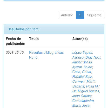
Anterior
1
Siguiente
Resultados por ítem:
Fecha de
Título
Autor(es)
publicación
2016-12-10
Reseñas bibliográficas
López Yepes,
No. 6
Alfonso
;
Díaz Noci,
Javier
;
Meso
Ayerdi, Koldo
;
Coca, César
;
Peñafiel Saiz,
Carmen
;
Martín
Sabarís, Rosa M.
;
De Miguel Bustos,
Juan Carlos
;
Cantalapiedra,
María José
;