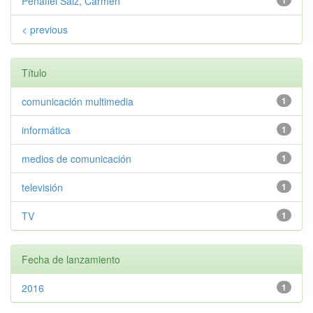
Peñafiel Saiz, Carmen
1
< previous
Título
comunicación multimedia
1
informática
1
medios de comunicación
1
televisión
1
TV
1
Fecha de lanzamiento
2016
1