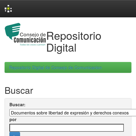
Skip
navigation
Repositorio
Digital
Repositorio Digital de Consejo de Comunicacion
Buscar
Buscar:
por