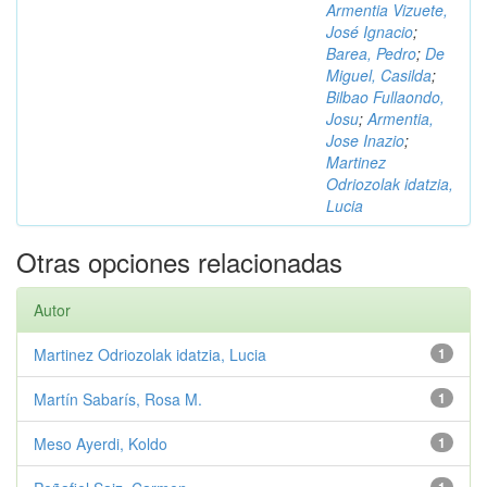
Armentia Vizuete,
José Ignacio
;
Barea, Pedro
;
De
Miguel, Casilda
;
Bilbao Fullaondo,
Josu
;
Armentia,
Jose Inazio
;
Martinez
Odriozolak idatzia,
Lucia
Otras opciones relacionadas
Autor
Martinez Odriozolak idatzia, Lucia
1
Martín Sabarís, Rosa M.
1
Meso Ayerdi, Koldo
1