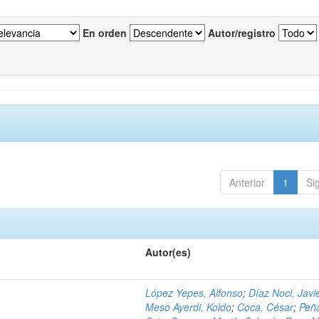
En orden
Autor/registro
Anterior
1
Si
Autor(es)
López Yepes, Alfonso
;
Díaz Noci, Javi
Meso Ayerdi, Koldo
;
Coca, César
;
Peña