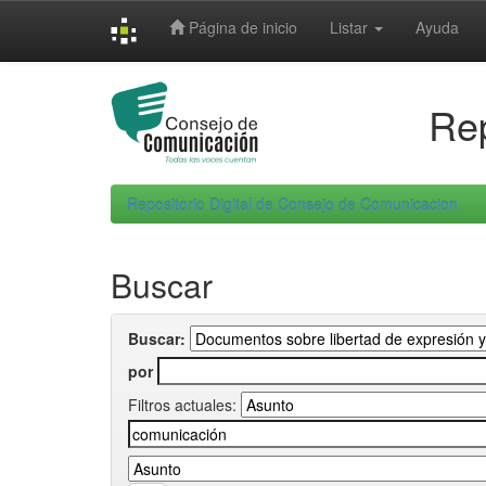
Skip
Página de inicio
Listar
Ayuda
navigation
Rep
Repositorio Digital de Consejo de Comunicacion
Buscar
Buscar:
por
Filtros actuales: