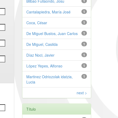
Bilbao Fullaondo, Josu
1
Cantalapiedra, María José
1
Coca, César
1
De Miguel Bustos, Juan Carlos
1
De Miguel, Casilda
1
Díaz Noci, Javier
1
López Yepes, Alfonso
1
Martinez Odriozolak idatzia,
1
Lucia
next >
Título