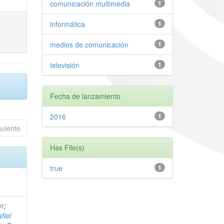
comunicación multimedia
1
informática
1
medios de comunicación
1
televisión
1
Fecha de lanzamiento
2016
1
guiente
Has File(s)
true
1
er
;
fiel