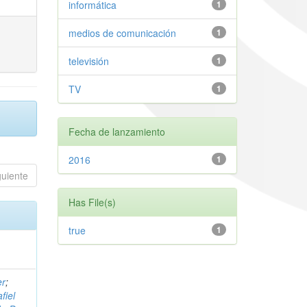
informática
1
medios de comunicación
1
televisión
1
TV
1
Fecha de lanzamiento
2016
1
guiente
Has File(s)
true
1
er
;
fiel