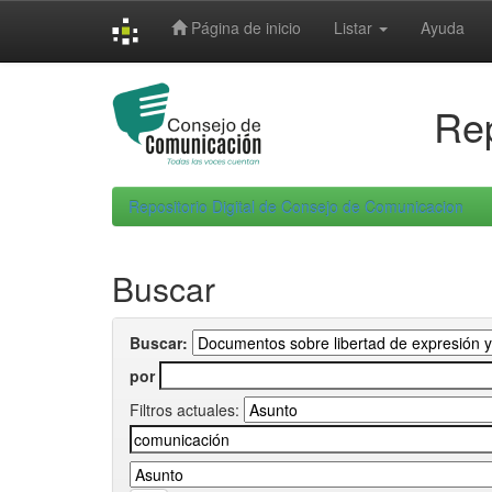
Skip
Página de inicio
Listar
Ayuda
navigation
Rep
Repositorio Digital de Consejo de Comunicacion
Buscar
Buscar:
por
Filtros actuales: