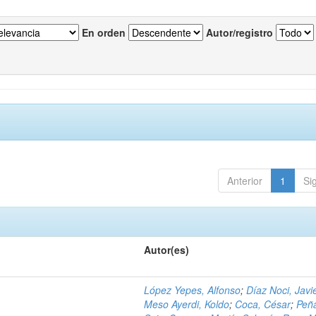
En orden
Autor/registro
Anterior
1
Si
Autor(es)
López Yepes, Alfonso
;
Díaz Noci, Javi
Meso Ayerdi, Koldo
;
Coca, César
;
Peña