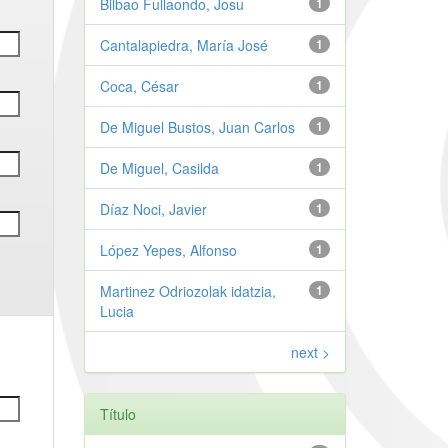
Bilbao Fullaondo, Josu
1
Cantalapiedra, María José
1
Coca, César
1
De Miguel Bustos, Juan Carlos
1
De Miguel, Casilda
1
Díaz Noci, Javier
1
López Yepes, Alfonso
1
Martinez Odriozolak idatzia,
1
Lucia
next >
Título