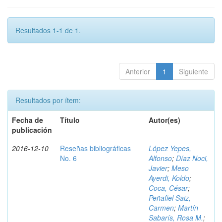
Resultados 1-1 de 1.
Anterior
1
Siguiente
Resultados por ítem:
Fecha de
Título
Autor(es)
publicación
2016-12-10
Reseñas bibliográficas
López Yepes,
No. 6
Alfonso
;
Díaz Noci,
Javier
;
Meso
Ayerdi, Koldo
;
Coca, César
;
Peñafiel Saiz,
Carmen
;
Martín
Sabarís, Rosa M.
;