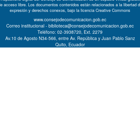
e acceso libre. Los documentos contenidos están relacionados a la libertad 
expresión y derechos conexos, bajo la licencia
Creative Commons
www.consejodecomunicacion.gob.ec
Correo institucional - biblioteca@consejodecomunicacion.gob.ec
Teléfono: 02-3938720, Ext. 2279
Av.10 de Agosto N34-566, entre Av. República y Juan Pablo Sanz
Quito, Ecuador