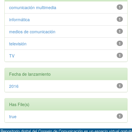
comunicación multimedia
1
informática
1
medios de comunicación
1
televisión
1
TV
1
Fecha de lanzamiento
2016
1
Has File(s)
true
1
 Repositorio digital del Consejo de Comunicación es un espacio virtual gratuit