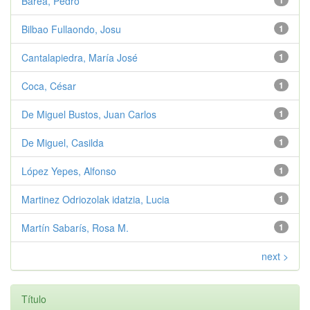
Barea, Pedro
1
Bilbao Fullaondo, Josu
1
Cantalapiedra, María José
1
Coca, César
1
De Miguel Bustos, Juan Carlos
1
De Miguel, Casilda
1
López Yepes, Alfonso
1
Martinez Odriozolak idatzia, Lucia
1
Martín Sabarís, Rosa M.
1
next >
Título