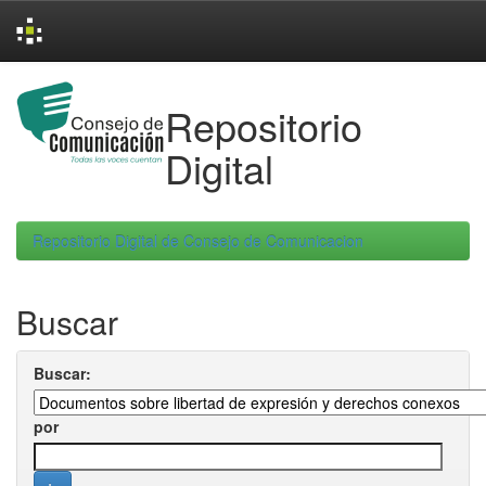
Skip
navigation
Repositorio
Digital
Repositorio Digital de Consejo de Comunicacion
Buscar
Buscar:
por