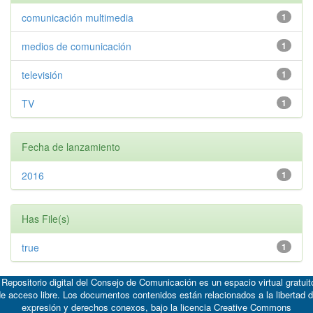
comunicación multimedia
1
medios de comunicación
1
televisión
1
TV
1
Fecha de lanzamiento
2016
1
Has File(s)
true
1
 Repositorio digital del Consejo de Comunicación es un espacio virtual gratuit
e acceso libre. Los documentos contenidos están relacionados a la libertad 
expresión y derechos conexos, bajo la licencia
Creative Commons