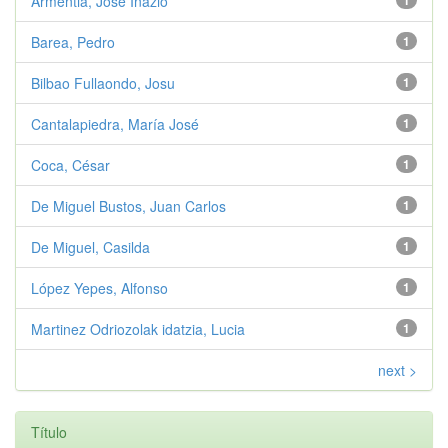
Armentia, Jose Inazio
1
Barea, Pedro
1
Bilbao Fullaondo, Josu
1
Cantalapiedra, María José
1
Coca, César
1
De Miguel Bustos, Juan Carlos
1
De Miguel, Casilda
1
López Yepes, Alfonso
1
Martinez Odriozolak idatzia, Lucia
1
next >
Título