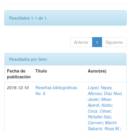
Resultados 1-1 de 1.
Anterior
1
Siguiente
Resultados por ítem:
Fecha de
Título
Autor(es)
publicación
2016-12-10
Reseñas bibliográficas
López Yepes,
No. 6
Alfonso
;
Díaz Noci,
Javier
;
Meso
Ayerdi, Koldo
;
Coca, César
;
Peñafiel Saiz,
Carmen
;
Martín
Sabarís, Rosa M.
;