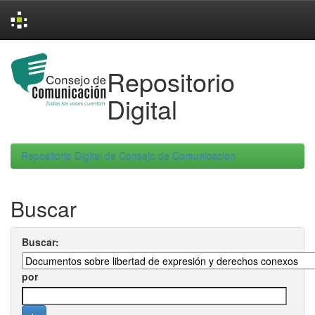
Skip
navigation
Repositorio
Digital
Repositorio Digital de Consejo de Comunicacion
Buscar
Buscar:
por