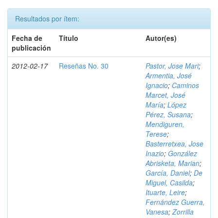
Resultados por ítem:
Fecha de
Título
Autor(es)
publicación
2012-02-17
Reseñas No. 30
Pastor, Jose Mari
;
Armentia, José
Ignacio
;
Caminos
Marcet, José
María
;
López
Pérez, Susana
;
Mendiguren,
Terese
;
Basterretxea, Jose
Inazio
;
González
Abrisketa, Marian
;
García, Daniel
;
De
Miguel, Casilda
;
Ituarte, Leire
;
Fernández Guerra,
Vanesa
;
Zorrilla