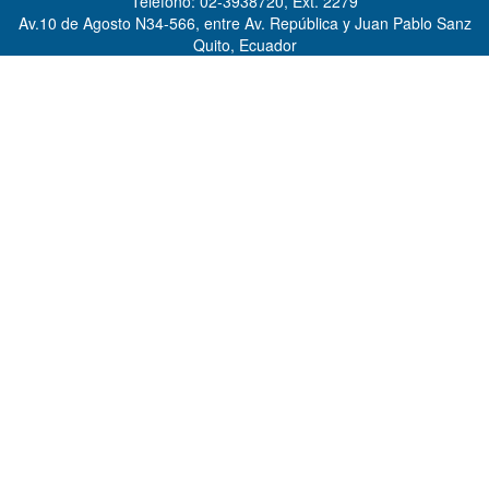
Teléfono: 02-3938720, Ext. 2279
Av.10 de Agosto N34-566, entre Av. República y Juan Pablo Sanz
Quito, Ecuador