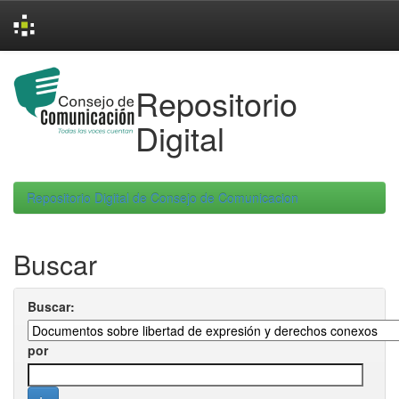
Skip
navigation
Repositorio
Digital
Repositorio Digital de Consejo de Comunicacion
Buscar
Buscar:
por