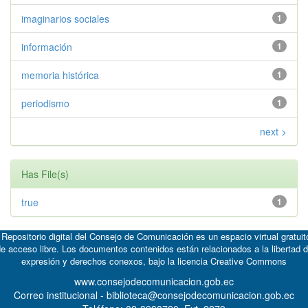
imaginarios sociales
1
información
1
memoria histórica
1
periodismo
1
next >
Has File(s)
true
1
 Repositorio digital del Consejo de Comunicación es un espacio virtual gratuit
e acceso libre. Los documentos contenidos están relacionados a la libertad 
expresión y derechos conexos, bajo la licencia
Creative Commons
www.consejodecomunicacion.gob.ec
Correo institucional - biblioteca@consejodecomunicacion.gob.ec