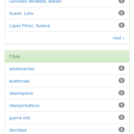
González Abrisketa, Marian
1
Ituarte, Leire
1
López Pérez, Susana
1
next >
Título
adolescentes
1
audiencias
1
ciberespacio
1
ciberperiodismo
1
guerra civil
1
identidad
1