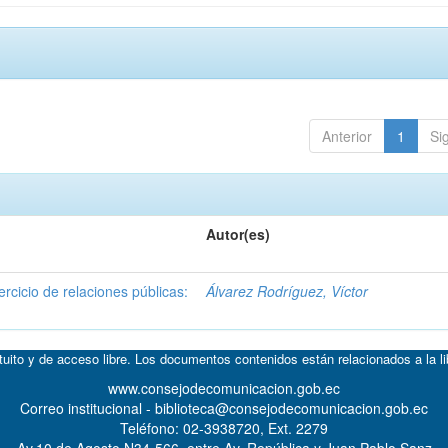
Anterior
1
Si
Autor(es)
rcicio de relaciones públicas:
Álvarez Rodríguez, Víctor
atuito y de acceso libre. Los documentos contenidos están relacionados a la l
www.consejodecomunicacion.gob.ec
Correo institucional - biblioteca@consejodecomunicacion.gob.ec
Teléfono: 02-3938720, Ext. 2279