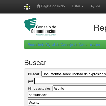
Skip
Página de inicio
Listar
Ayuda
navigation
Rep
Repositorio Digital de Consejo de Comunicacion
Buscar
Buscar:
por
Filtros actuales: