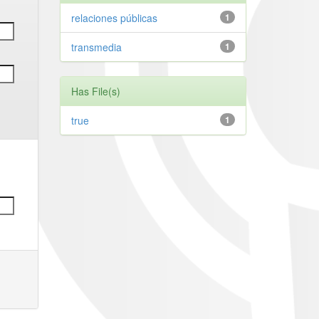
relaciones públicas
1
transmedia
1
Has File(s)
true
1