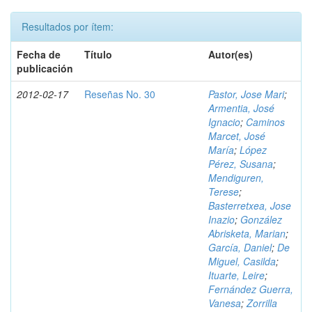
Resultados por ítem:
Fecha de
Título
Autor(es)
publicación
2012-02-17
Reseñas No. 30
Pastor, Jose Mari
;
Armentia, José
Ignacio
;
Caminos
Marcet, José
María
;
López
Pérez, Susana
;
Mendiguren,
Terese
;
Basterretxea, Jose
Inazio
;
González
Abrisketa, Marian
;
García, Daniel
;
De
Miguel, Casilda
;
Ituarte, Leire
;
Fernández Guerra,
Vanesa
;
Zorrilla