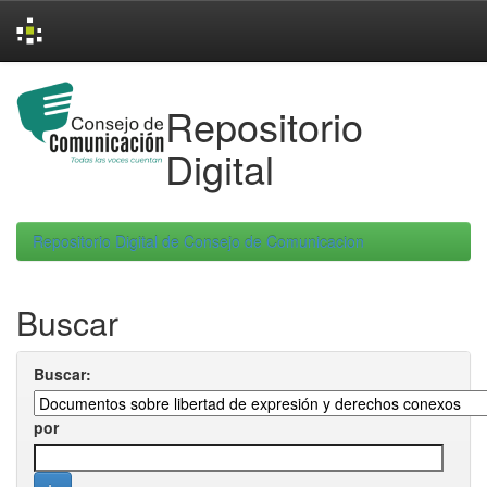
Skip
navigation
Repositorio
Digital
Repositorio Digital de Consejo de Comunicacion
Buscar
Buscar:
por