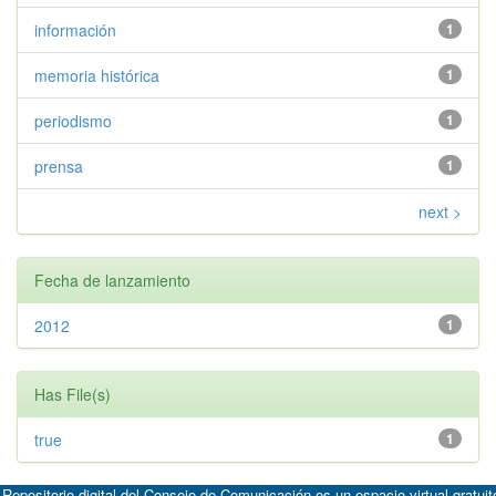
información
1
memoria histórica
1
periodismo
1
prensa
1
next >
Fecha de lanzamiento
2012
1
Has File(s)
true
1
 Repositorio digital del Consejo de Comunicación es un espacio virtual gratuit