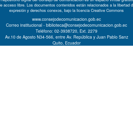
e acceso libre. Los documentos contenidos están relacionados a la libertad 
expresión y derechos conexos, bajo la licencia
Creative Commons
www.consejodecomunicacion.gob.ec
Correo institucional - biblioteca@consejodecomunicacion.gob.ec
Teléfono: 02-3938720, Ext. 2279
Av.10 de Agosto N34-566, entre Av. República y Juan Pablo Sanz
Quito, Ecuador