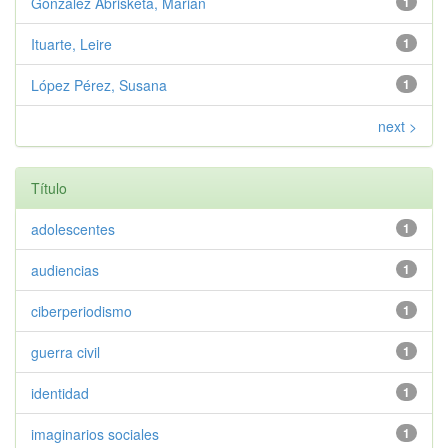
González Abrisketa, Marian
1
Ituarte, Leire
1
López Pérez, Susana
1
next >
Título
adolescentes
1
audiencias
1
ciberperiodismo
1
guerra civil
1
identidad
1
imaginarios sociales
1