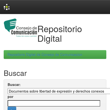
Skip
navigation
Repositorio
Digital
Repositorio Digital de Consejo de Comunicacion
Buscar
Buscar:
por