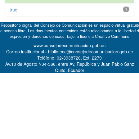
true
1
 Repositorio digital del Consejo de Comunicación es un espacio virtual gratuit
e acceso libre. Los documentos contenidos están relacionados a la libertad 
expresión y derechos conexos, bajo la licencia
Creative Commons
www.consejodecomunicacion.gob.ec
Correo institucional - biblioteca@consejodecomunicacion.gob.ec
Teléfono: 02-3938720, Ext. 2279
Av.10 de Agosto N34-566, entre Av. República y Juan Pablo Sanz
Quito, Ecuador