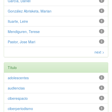
García, Daniel
1
González Abrisketa, Marian
1
Ituarte, Leire
1
Mendiguren, Terese
1
Pastor, Jose Mari
1
next >
Título
adolescentes
1
audiencias
1
ciberespacio
1
ciberperiodismo
1