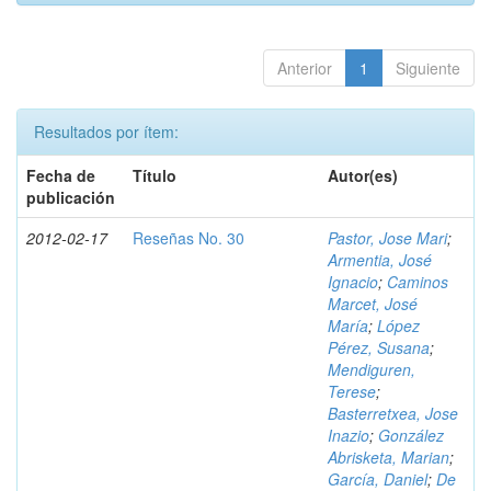
Anterior
1
Siguiente
Resultados por ítem:
Fecha de
Título
Autor(es)
publicación
2012-02-17
Reseñas No. 30
Pastor, Jose Mari
;
Armentia, José
Ignacio
;
Caminos
Marcet, José
María
;
López
Pérez, Susana
;
Mendiguren,
Terese
;
Basterretxea, Jose
Inazio
;
González
Abrisketa, Marian
;
García, Daniel
;
De