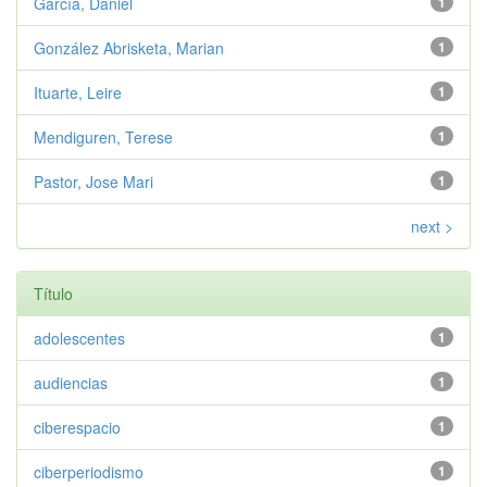
García, Daniel
1
González Abrisketa, Marian
1
Ituarte, Leire
1
Mendiguren, Terese
1
Pastor, Jose Mari
1
next >
Título
adolescentes
1
audiencias
1
ciberespacio
1
ciberperiodismo
1