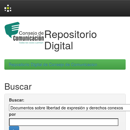
Skip
navigation
Repositorio
Digital
Repositorio Digital de Consejo de Comunicacion
Buscar
Buscar:
por