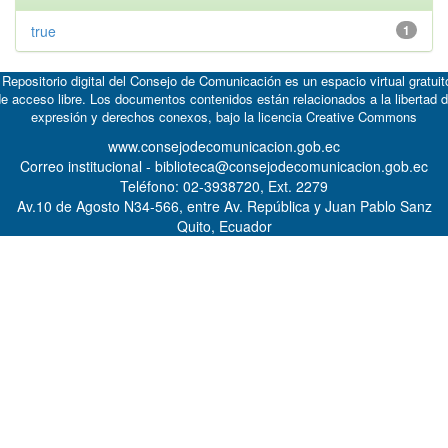
true
1
 Repositorio digital del Consejo de Comunicación es un espacio virtual gratuit
e acceso libre. Los documentos contenidos están relacionados a la libertad 
expresión y derechos conexos, bajo la licencia
Creative Commons
www.consejodecomunicacion.gob.ec
Correo institucional - biblioteca@consejodecomunicacion.gob.ec
Teléfono: 02-3938720, Ext. 2279
Av.10 de Agosto N34-566, entre Av. República y Juan Pablo Sanz
Quito, Ecuador