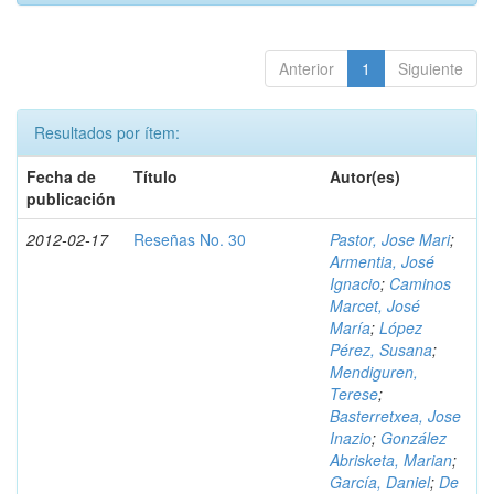
Anterior
1
Siguiente
Resultados por ítem:
Fecha de
Título
Autor(es)
publicación
2012-02-17
Reseñas No. 30
Pastor, Jose Mari
;
Armentia, José
Ignacio
;
Caminos
Marcet, José
María
;
López
Pérez, Susana
;
Mendiguren,
Terese
;
Basterretxea, Jose
Inazio
;
González
Abrisketa, Marian
;
García, Daniel
;
De