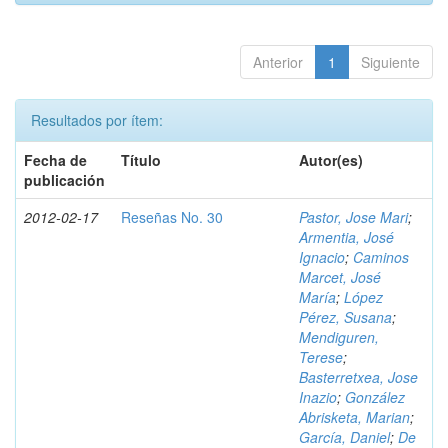
Anterior
1
Siguiente
Resultados por ítem:
Fecha de
Título
Autor(es)
publicación
2012-02-17
Reseñas No. 30
Pastor, Jose Mari
;
Armentia, José
Ignacio
;
Caminos
Marcet, José
María
;
López
Pérez, Susana
;
Mendiguren,
Terese
;
Basterretxea, Jose
Inazio
;
González
Abrisketa, Marian
;
García, Daniel
;
De