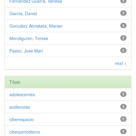
Fernández Guerra, Vanesa
1
García, Daniel
1
González Abrisketa, Marian
1
Mendiguren, Terese
1
Pastor, Jose Mari
1
next >
Título
adolescentes
1
audiencias
1
ciberespacio
1
ciberperiodismo
1