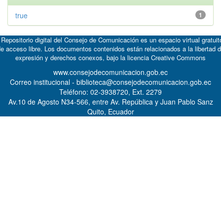
true
1
 Repositorio digital del Consejo de Comunicación es un espacio virtual gratuit
e acceso libre. Los documentos contenidos están relacionados a la libertad 
expresión y derechos conexos, bajo la licencia
Creative Commons
www.consejodecomunicacion.gob.ec
Correo institucional - biblioteca@consejodecomunicacion.gob.ec
Teléfono: 02-3938720, Ext. 2279
Av.10 de Agosto N34-566, entre Av. República y Juan Pablo Sanz
Quito, Ecuador