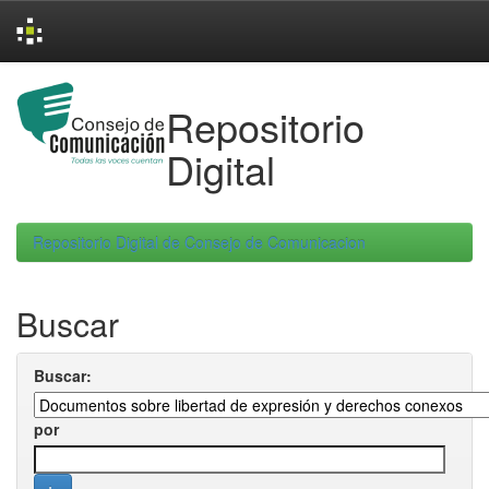
Skip
navigation
Repositorio
Digital
Repositorio Digital de Consejo de Comunicacion
Buscar
Buscar:
por