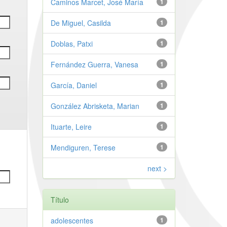
Caminos Marcet, José María
1
De Miguel, Casilda
1
Doblas, Patxi
1
Fernández Guerra, Vanesa
1
García, Daniel
1
González Abrisketa, Marian
1
Ituarte, Leire
1
Mendiguren, Terese
1
next >
Título
adolescentes
1