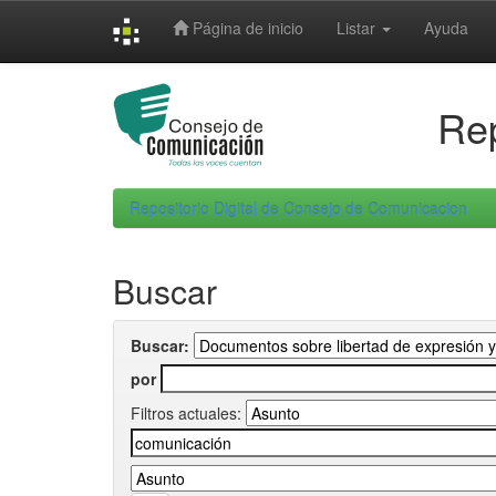
Skip
Página de inicio
Listar
Ayuda
navigation
Rep
Repositorio Digital de Consejo de Comunicacion
Buscar
Buscar:
por
Filtros actuales: