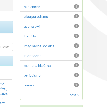
audiencias
1
ciberperiodismo
1
guerra civil
1
identidad
1
imaginarios sociales
1
guiente
información
1
memoria histórica
1
periodismo
1
cio
;
prensa
1
érez,
etxea,
next >
an
;
arte,