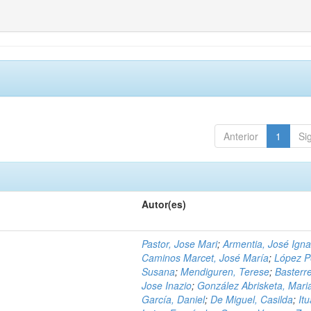
Anterior
1
Si
Autor(es)
Pastor, Jose Mari
;
Armentia, José Igna
Caminos Marcet, José María
;
López P
Susana
;
Mendiguren, Terese
;
Basterr
Jose Inazio
;
González Abrisketa, Mari
García, Daniel
;
De Miguel, Casilda
;
Itu