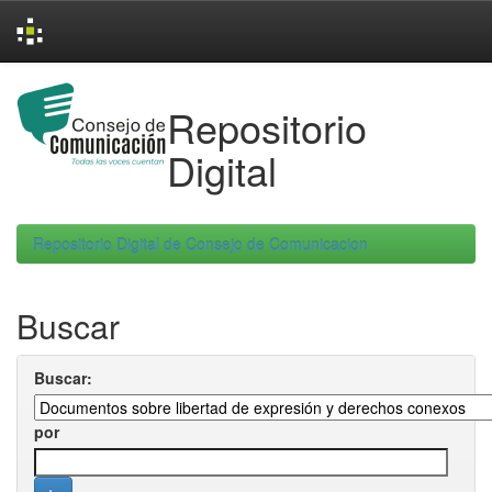
Skip
navigation
Repositorio
Digital
Repositorio Digital de Consejo de Comunicacion
Buscar
Buscar:
por