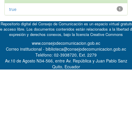
true
1
 Repositorio digital del Consejo de Comunicación es un espacio virtual gratuit
e acceso libre. Los documentos contenidos están relacionados a la libertad 
expresión y derechos conexos, bajo la licencia
Creative Commons
www.consejodecomunicacion.gob.ec
Correo institucional - biblioteca@consejodecomunicacion.gob.ec
Teléfono: 02-3938720, Ext. 2279
Av.10 de Agosto N34-566, entre Av. República y Juan Pablo Sanz
Quito, Ecuador