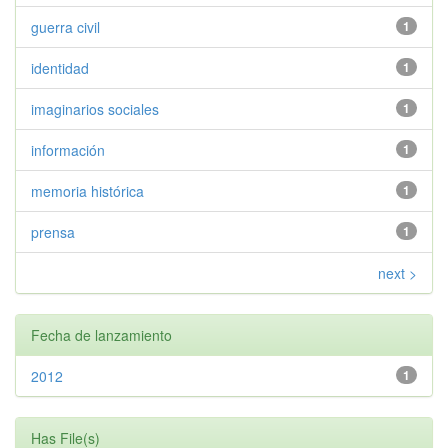
guerra civil
1
identidad
1
imaginarios sociales
1
información
1
memoria histórica
1
prensa
1
next >
Fecha de lanzamiento
2012
1
Has File(s)