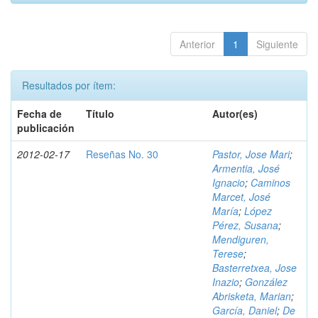
Anterior
1
Siguiente
Resultados por ítem:
Fecha de
Título
Autor(es)
publicación
2012-02-17
Reseñas No. 30
Pastor, Jose Mari
;
Armentia, José
Ignacio
;
Caminos
Marcet, José
María
;
López
Pérez, Susana
;
Mendiguren,
Terese
;
Basterretxea, Jose
Inazio
;
González
Abrisketa, Marian
;
García, Daniel
;
De