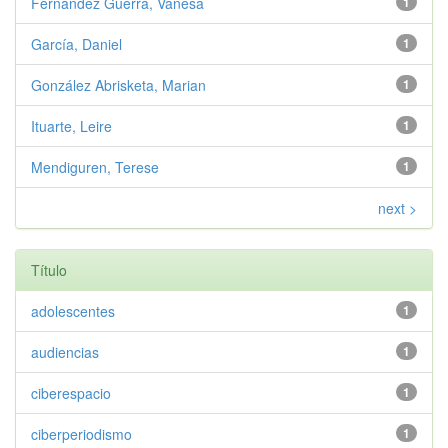
Fernández Guerra, Vanesa
1
García, Daniel
1
González Abrisketa, Marian
1
Ituarte, Leire
1
Mendiguren, Terese
1
next >
Título
adolescentes
1
audiencias
1
ciberespacio
1
ciberperiodismo
1