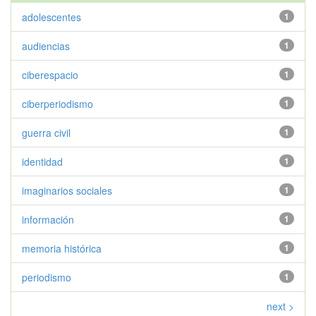
adolescentes
1
audiencias
1
ciberespacio
1
ciberperiodismo
1
guerra civil
1
identidad
1
imaginarios sociales
1
información
1
memoria histórica
1
periodismo
1
next >