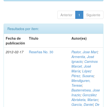
Anterior
1
Siguiente
Resultados por ítem:
Fecha de
Título
Autor(es)
publicación
2012-02-17
Reseñas No. 30
Pastor, Jose Mari
;
Armentia, José
Ignacio
;
Caminos
Marcet, José
María
;
López
Pérez, Susana
;
Mendiguren,
Terese
;
Basterretxea, Jose
Inazio
;
González
Abrisketa, Marian
;
García, Daniel
;
De