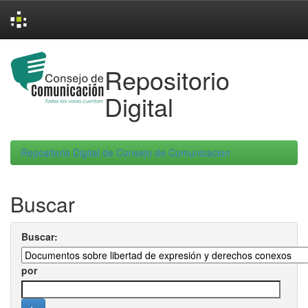
Skip
navigation
Repositorio
Digital
Repositorio Digital de Consejo de Comunicacion
Buscar
Buscar:
por