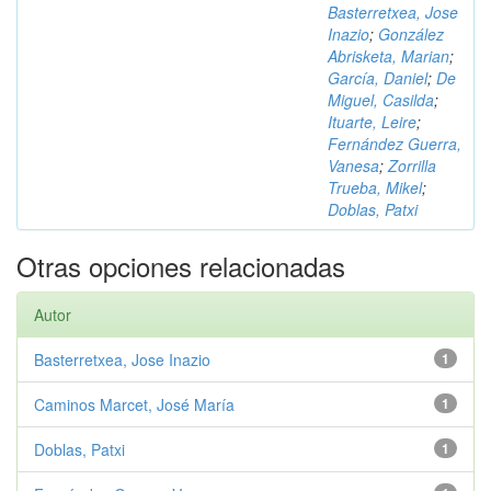
Basterretxea, Jose
Inazio
;
González
Abrisketa, Marian
;
García, Daniel
;
De
Miguel, Casilda
;
Ituarte, Leire
;
Fernández Guerra,
Vanesa
;
Zorrilla
Trueba, Mikel
;
Doblas, Patxi
Otras opciones relacionadas
Autor
Basterretxea, Jose Inazio
1
Caminos Marcet, José María
1
Doblas, Patxi
1