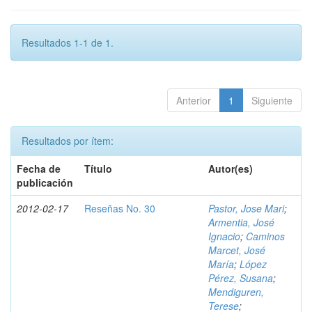
Resultados 1-1 de 1.
Anterior
1
Siguiente
Resultados por ítem:
Fecha de
Título
Autor(es)
publicación
2012-02-17
Reseñas No. 30
Pastor, Jose Mari
;
Armentia, José
Ignacio
;
Caminos
Marcet, José
María
;
López
Pérez, Susana
;
Mendiguren,
Terese
;