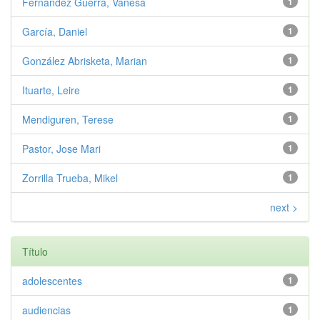
Fernández Guerra, Vanesa
1
García, Daniel
1
González Abrisketa, Marian
1
Ituarte, Leire
1
Mendiguren, Terese
1
Pastor, Jose Mari
1
Zorrilla Trueba, Mikel
1
next >
Título
adolescentes
1
audiencias
1