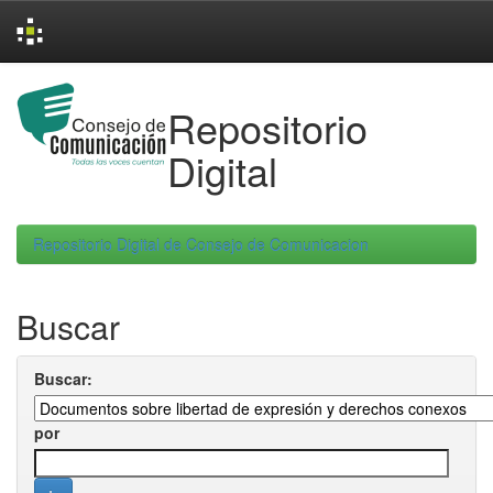
Skip
navigation
Repositorio
Digital
Repositorio Digital de Consejo de Comunicacion
Buscar
Buscar:
por