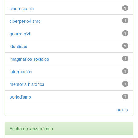
ciberespacio
1
ciberperiodismo
1
guerra civil
1
identidad
1
imaginarios sociales
1
información
1
memoria histórica
1
periodismo
1
next >
Fecha de lanzamiento