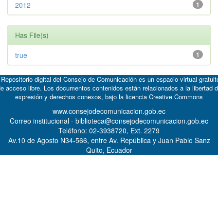
2012
1
Has File(s)
true
1
 Repositorio digital del Consejo de Comunicación es un espacio virtual gratuit
e acceso libre. Los documentos contenidos están relacionados a la libertad 
expresión y derechos conexos, bajo la licencia
Creative Commons
www.consejodecomunicacion.gob.ec
Correo institucional - biblioteca@consejodecomunicacion.gob.ec
Teléfono: 02-3938720, Ext. 2279
Av.10 de Agosto N34-566, entre Av. República y Juan Pablo Sanz
Quito, Ecuador