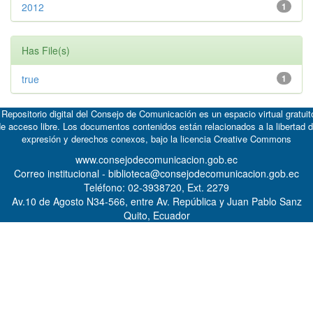
2012
1
Has File(s)
true
1
 Repositorio digital del Consejo de Comunicación es un espacio virtual gratuit
e acceso libre. Los documentos contenidos están relacionados a la libertad 
expresión y derechos conexos, bajo la licencia
Creative Commons
www.consejodecomunicacion.gob.ec
Correo institucional - biblioteca@consejodecomunicacion.gob.ec
Teléfono: 02-3938720, Ext. 2279
Av.10 de Agosto N34-566, entre Av. República y Juan Pablo Sanz
Quito, Ecuador