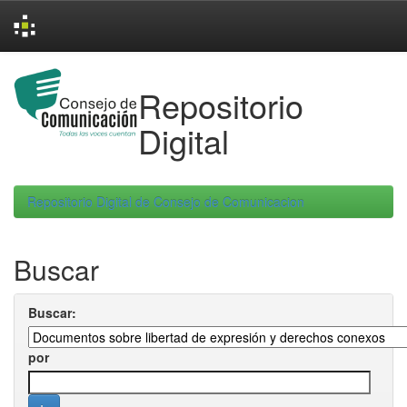
Skip
navigation
Repositorio
Digital
Repositorio Digital de Consejo de Comunicacion
Buscar
Buscar:
por