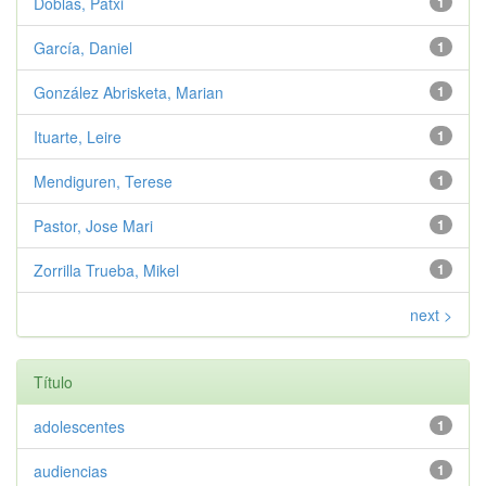
Doblas, Patxi
1
García, Daniel
1
González Abrisketa, Marian
1
Ituarte, Leire
1
Mendiguren, Terese
1
Pastor, Jose Mari
1
Zorrilla Trueba, Mikel
1
next >
Título
adolescentes
1
audiencias
1