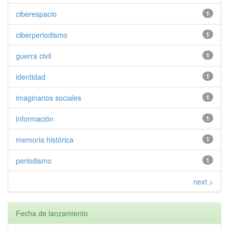
ciberespacio
1
ciberperiodismo
1
guerra civil
1
identidad
1
imaginarios sociales
1
información
1
memoria histórica
1
periodismo
1
next >
Fecha de lanzamiento