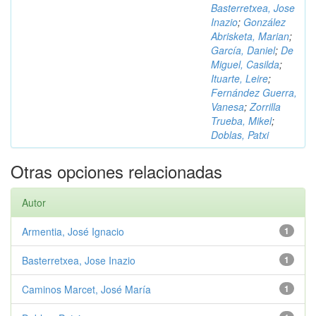
Basterretxea, Jose
Inazio
;
González
Abrisketa, Marian
;
García, Daniel
;
De
Miguel, Casilda
;
Ituarte, Leire
;
Fernández Guerra,
Vanesa
;
Zorrilla
Trueba, Mikel
;
Doblas, Patxi
Otras opciones relacionadas
Autor
Armentia, José Ignacio
1
Basterretxea, Jose Inazio
1
Caminos Marcet, José María
1