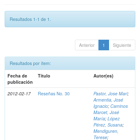
Resultados 1-1 de 1.
Anterior
1
Siguiente
Resultados por ítem:
Fecha de
Título
Autor(es)
publicación
2012-02-17
Reseñas No. 30
Pastor, Jose Mari
;
Armentia, José
Ignacio
;
Caminos
Marcet, José
María
;
López
Pérez, Susana
;
Mendiguren,
Terese
;