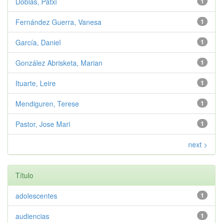
Doblas, Patxi
1
Fernández Guerra, Vanesa
1
García, Daniel
1
González Abrisketa, Marian
1
Ituarte, Leire
1
Mendiguren, Terese
1
Pastor, Jose Mari
1
next >
Título
adolescentes
1
audiencias
1