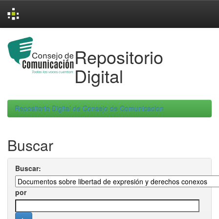
Skip
navigation
Repositorio
Digital
Repositorio Digital de Consejo de Comunicacion
Buscar
Buscar:
por