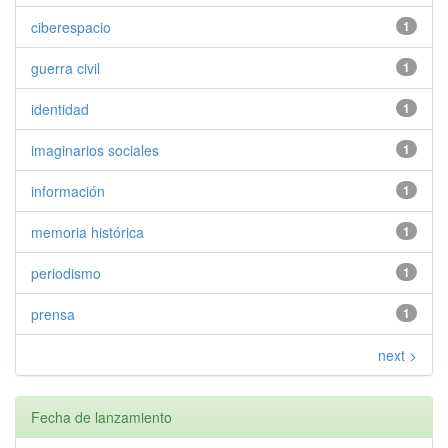
ciberespacio
1
guerra civil
1
identidad
1
imaginarios sociales
1
información
1
memoria histórica
1
periodismo
1
prensa
1
next >
Fecha de lanzamiento