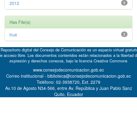
2012
1
Has File(s)
true
1
 Repositorio digital del Consejo de Comunicación es un espacio virtual gratuit
e acceso libre. Los documentos contenidos están relacionados a la libertad 
expresión y derechos conexos, bajo la licencia
Creative Commons
www.consejodecomunicacion.gob.ec
Correo institucional - biblioteca@consejodecomunicacion.gob.ec
Teléfono: 02-3938720, Ext. 2279
Av.10 de Agosto N34-566, entre Av. República y Juan Pablo Sanz
Quito, Ecuador