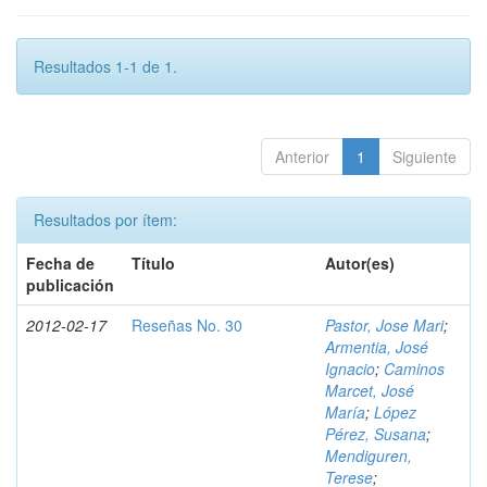
Resultados 1-1 de 1.
Anterior
1
Siguiente
Resultados por ítem:
Fecha de
Título
Autor(es)
publicación
2012-02-17
Reseñas No. 30
Pastor, Jose Mari
;
Armentia, José
Ignacio
;
Caminos
Marcet, José
María
;
López
Pérez, Susana
;
Mendiguren,
Terese
;