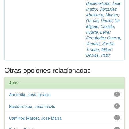
Basterretxea, Jose
Inazio
;
González
Abrisketa, Marian
;
García, Daniel
;
De
Miguel, Casilda
;
Ituarte, Leire
;
Fernández Guerra,
Vanesa
;
Zorrilla
Trueba, Mikel
;
Doblas, Patxi
Otras opciones relacionadas
Autor
Armentia, José Ignacio
1
Basterretxea, Jose Inazio
1
Caminos Marcet, José María
1