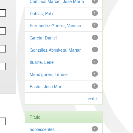
Caminos Marcet, José María
1
Doblas, Patxi
1
Fernández Guerra, Vanesa
1
García, Daniel
1
González Abrisketa, Marian
1
Ituarte, Leire
1
Mendiguren, Terese
1
Pastor, Jose Mari
1
next >
Título
adolescentes
1