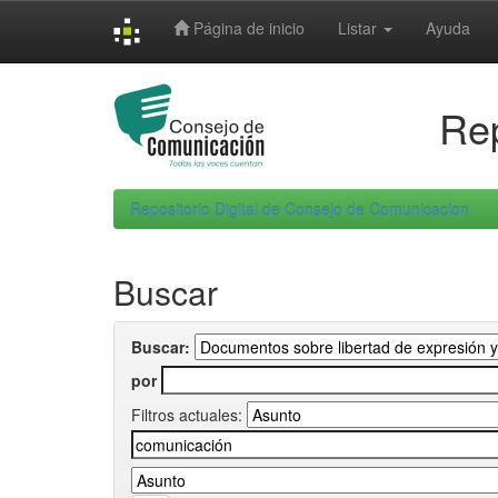
Skip
Página de inicio
Listar
Ayuda
navigation
Rep
Repositorio Digital de Consejo de Comunicacion
Buscar
Buscar:
por
Filtros actuales: