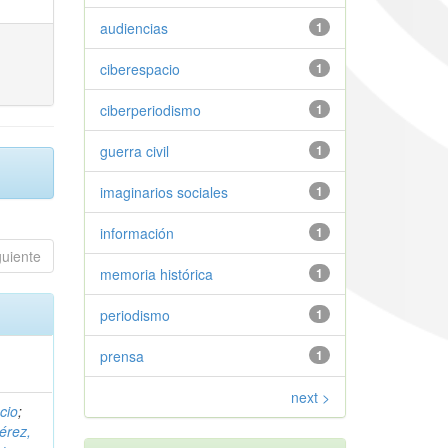
audiencias
1
ciberespacio
1
ciberperiodismo
1
guerra civil
1
imaginarios sociales
1
información
1
guiente
memoria histórica
1
periodismo
1
prensa
1
next >
cio
;
érez,