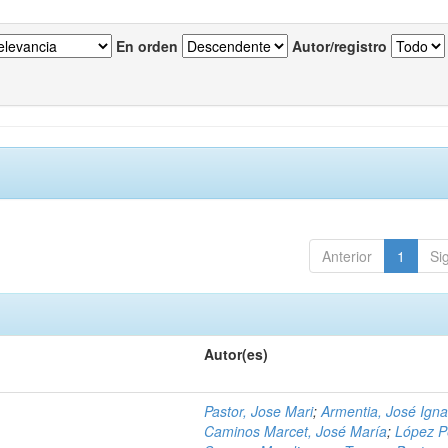
En orden
Autor/registro
Anterior
1
Si
Autor(es)
Pastor, Jose Mari
;
Armentia, José Igna
Caminos Marcet, José María
;
López P