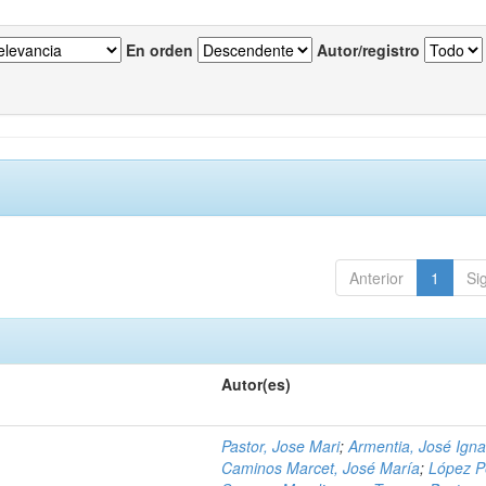
En orden
Autor/registro
Anterior
1
Si
Autor(es)
Pastor, Jose Mari
;
Armentia, José Igna
Caminos Marcet, José María
;
López P