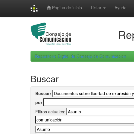
Skip
Página de inicio
Listar
Ayuda
navigation
Rep
Repositorio Digital de Consejo de Comunicacion
Buscar
Buscar:
por
Filtros actuales: