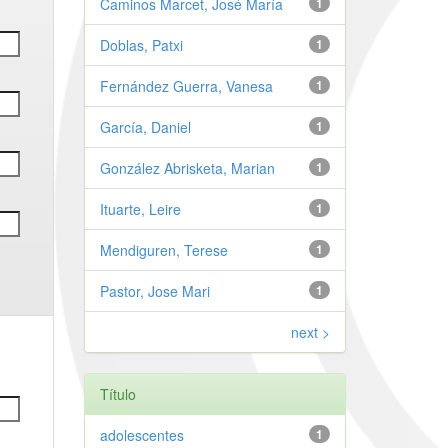
Caminos Marcet, José María
1
Doblas, Patxi
1
Fernández Guerra, Vanesa
1
García, Daniel
1
González Abrisketa, Marian
1
Ituarte, Leire
1
Mendiguren, Terese
1
Pastor, Jose Mari
1
next >
Título
adolescentes
1