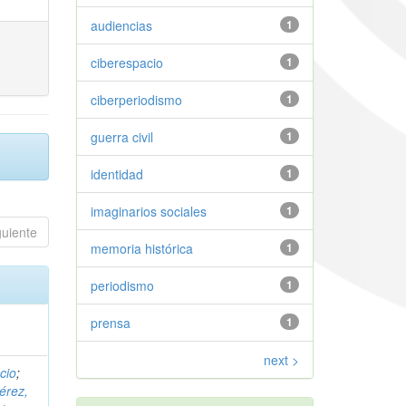
audiencias
1
ciberespacio
1
ciberperiodismo
1
guerra civil
1
identidad
1
imaginarios sociales
1
guiente
memoria histórica
1
periodismo
1
prensa
1
next >
cio
;
érez,