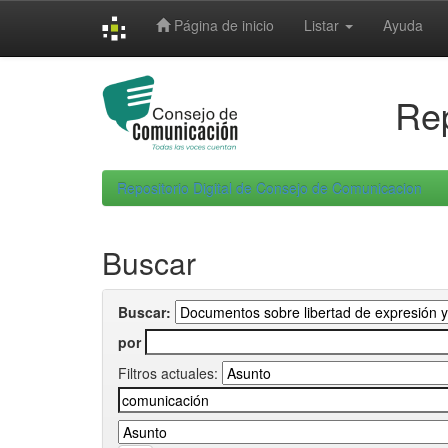
Skip
Página de inicio
Listar
Ayuda
navigation
Rep
Repositorio Digital de Consejo de Comunicacion
Buscar
Buscar:
por
Filtros actuales: