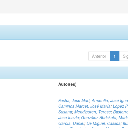
Anterior
1
Si
Autor(es)
Pastor, Jose Mari
;
Armentia, José Igna
Caminos Marcet, José María
;
López P
Susana
;
Mendiguren, Terese
;
Basterr
Jose Inazio
;
González Abrisketa, Mari
García, Daniel
;
De Miguel, Casilda
;
Itu