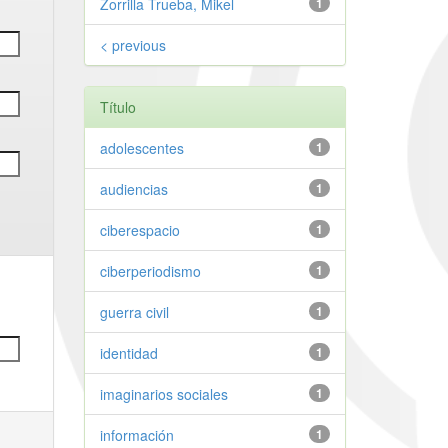
Zorrilla Trueba, Mikel
1
< previous
Título
adolescentes
1
audiencias
1
ciberespacio
1
ciberperiodismo
1
guerra civil
1
identidad
1
imaginarios sociales
1
información
1