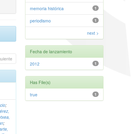
memoria histórica
1
periodismo
1
next >
Fecha de lanzamiento
guiente
2012
1
Has File(s)
true
1
cio
;
érez,
etxea,
an
;
arte,