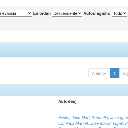
En orden
Autor/registro
Anterior
1
Si
Autor(es)
Pastor, Jose Mari
;
Armentia, José Igna
Caminos Marcet, José María
;
López P