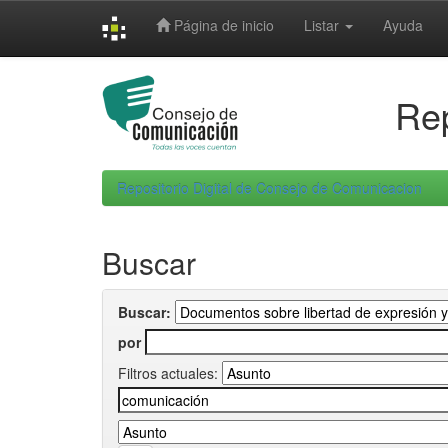
Skip
Página de inicio
Listar
Ayuda
navigation
Rep
Repositorio Digital de Consejo de Comunicacion
Buscar
Buscar:
por
Filtros actuales: