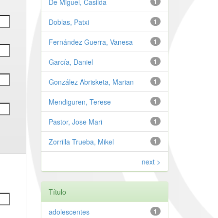
De Miguel, Casilda
1
Doblas, Patxi
1
Fernández Guerra, Vanesa
1
García, Daniel
1
González Abrisketa, Marian
1
Mendiguren, Terese
1
Pastor, Jose Mari
1
Zorrilla Trueba, Mikel
1
next >
Título
adolescentes
1