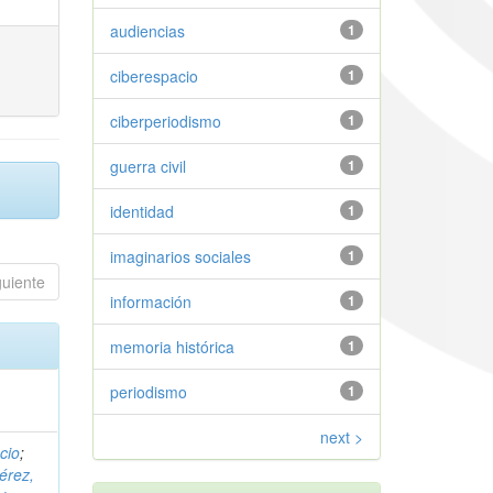
audiencias
1
ciberespacio
1
ciberperiodismo
1
guerra civil
1
identidad
1
imaginarios sociales
1
guiente
información
1
memoria histórica
1
periodismo
1
next >
cio
;
érez,