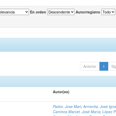
En orden
Autor/registro
Anterior
1
Si
Autor(es)
Pastor, Jose Mari
;
Armentia, José Igna
Caminos Marcet, José María
;
López P