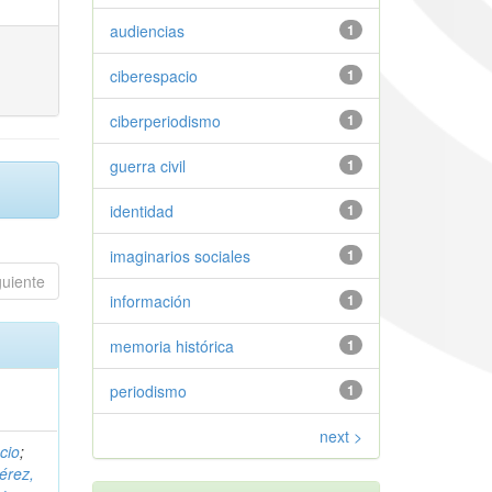
audiencias
1
ciberespacio
1
ciberperiodismo
1
guerra civil
1
identidad
1
imaginarios sociales
1
guiente
información
1
memoria histórica
1
periodismo
1
next >
cio
;
érez,