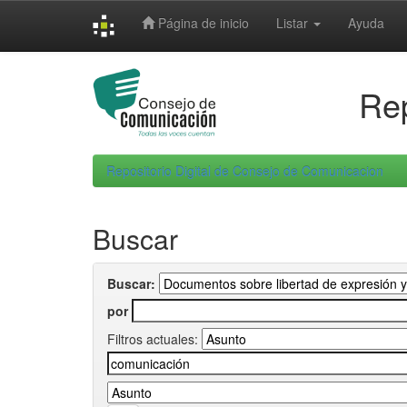
Skip
Página de inicio
Listar
Ayuda
navigation
Rep
Repositorio Digital de Consejo de Comunicacion
Buscar
Buscar:
por
Filtros actuales: