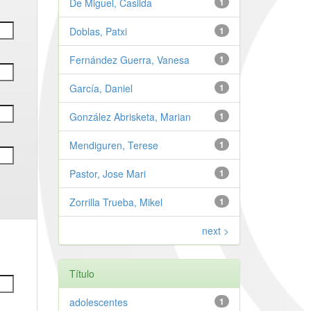
De Miguel, Casilda
1
Doblas, Patxi
1
Fernández Guerra, Vanesa
1
García, Daniel
1
González Abrisketa, Marian
1
Mendiguren, Terese
1
Pastor, Jose Mari
1
Zorrilla Trueba, Mikel
1
next >
Título
adolescentes
1