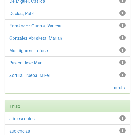
De Miguel, Casilda
1
Doblas, Patxi
1
Fernández Guerra, Vanesa
1
González Abrisketa, Marian
1
Mendiguren, Terese
1
Pastor, Jose Mari
1
Zorrilla Trueba, Mikel
1
next >
Título
adolescentes
1
audiencias
1