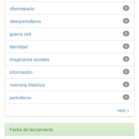
ciberespacio
1
ciberperiodismo
1
guerra civil
1
identidad
1
imaginarios sociales
1
información
1
memoria histórica
1
periodismo
1
next >
Fecha de lanzamiento