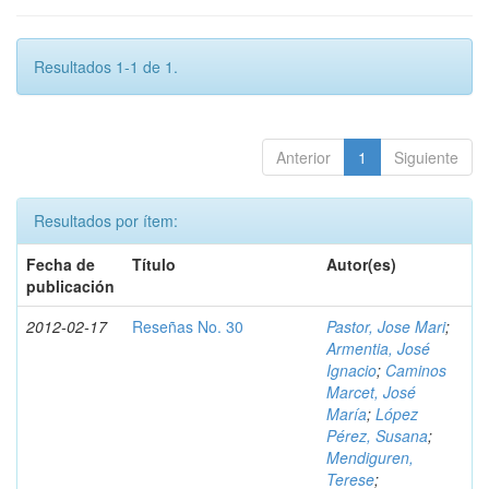
Resultados 1-1 de 1.
Anterior
1
Siguiente
Resultados por ítem:
Fecha de
Título
Autor(es)
publicación
2012-02-17
Reseñas No. 30
Pastor, Jose Mari
;
Armentia, José
Ignacio
;
Caminos
Marcet, José
María
;
López
Pérez, Susana
;
Mendiguren,
Terese
;