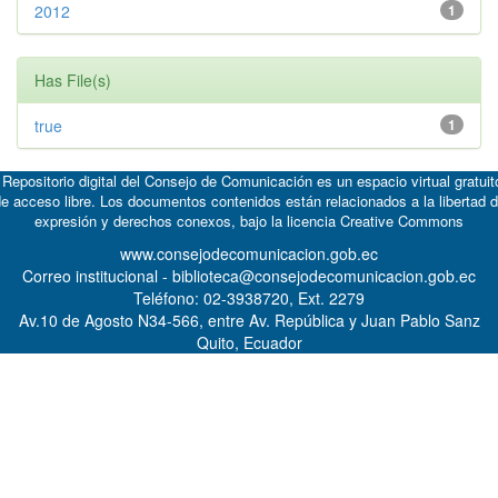
2012
1
Has File(s)
true
1
 Repositorio digital del Consejo de Comunicación es un espacio virtual gratuit
e acceso libre. Los documentos contenidos están relacionados a la libertad 
expresión y derechos conexos, bajo la licencia
Creative Commons
www.consejodecomunicacion.gob.ec
Correo institucional - biblioteca@consejodecomunicacion.gob.ec
Teléfono: 02-3938720, Ext. 2279
Av.10 de Agosto N34-566, entre Av. República y Juan Pablo Sanz
Quito, Ecuador