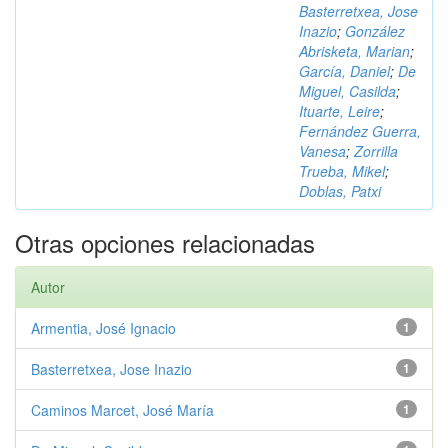
Basterretxea, Jose
Inazio
;
González
Abrisketa, Marian
;
García, Daniel
;
De
Miguel, Casilda
;
Ituarte, Leire
;
Fernández Guerra,
Vanesa
;
Zorrilla
Trueba, Mikel
;
Doblas, Patxi
Otras opciones relacionadas
Autor
Armentia, José Ignacio
1
Basterretxea, Jose Inazio
1
Caminos Marcet, José María
1