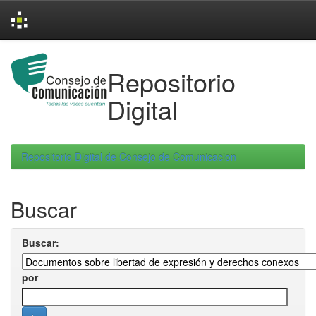
Skip
navigation
Repositorio
Digital
Repositorio Digital de Consejo de Comunicacion
Buscar
Buscar:
por