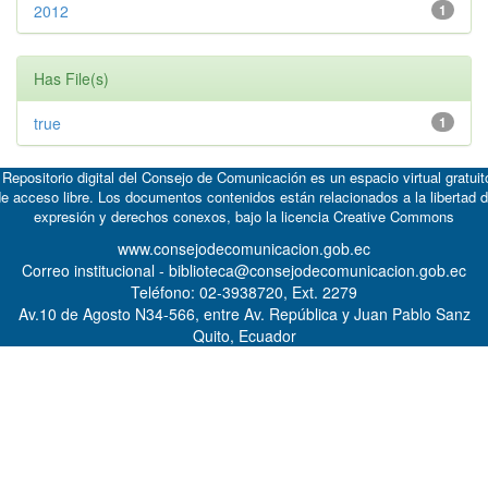
2012
1
Has File(s)
true
1
 Repositorio digital del Consejo de Comunicación es un espacio virtual gratuit
e acceso libre. Los documentos contenidos están relacionados a la libertad 
expresión y derechos conexos, bajo la licencia
Creative Commons
www.consejodecomunicacion.gob.ec
Correo institucional - biblioteca@consejodecomunicacion.gob.ec
Teléfono: 02-3938720, Ext. 2279
Av.10 de Agosto N34-566, entre Av. República y Juan Pablo Sanz
Quito, Ecuador