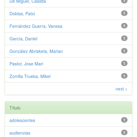
De Miguel, Casilda
1
Doblas, Patxi
1
Fernández Guerra, Vanesa
1
García, Daniel
1
González Abrisketa, Marian
1
Pastor, Jose Mari
1
Zorrilla Trueba, Mikel
1
next >
Título
adolescentes
1
audiencias
1