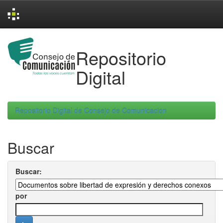
Skip
navigation
Repositorio
Digital
Repositorio Digital de Consejo de Comunicacion
Buscar
Buscar:
por