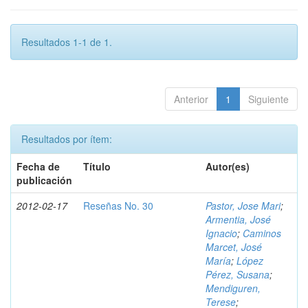
Resultados 1-1 de 1.
Anterior
1
Siguiente
Resultados por ítem:
Fecha de
Título
Autor(es)
publicación
2012-02-17
Reseñas No. 30
Pastor, Jose Mari
;
Armentia, José
Ignacio
;
Caminos
Marcet, José
María
;
López
Pérez, Susana
;
Mendiguren,
Terese
;