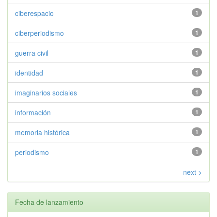
ciberespacio
1
ciberperiodismo
1
guerra civil
1
identidad
1
imaginarios sociales
1
información
1
memoria histórica
1
periodismo
1
next >
Fecha de lanzamiento