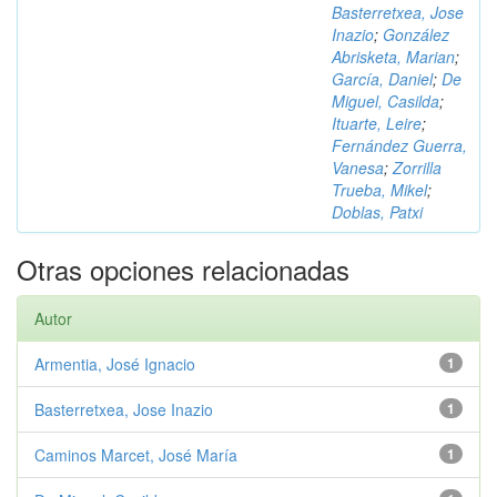
Basterretxea, Jose
Inazio
;
González
Abrisketa, Marian
;
García, Daniel
;
De
Miguel, Casilda
;
Ituarte, Leire
;
Fernández Guerra,
Vanesa
;
Zorrilla
Trueba, Mikel
;
Doblas, Patxi
Otras opciones relacionadas
Autor
Armentia, José Ignacio
1
Basterretxea, Jose Inazio
1
Caminos Marcet, José María
1