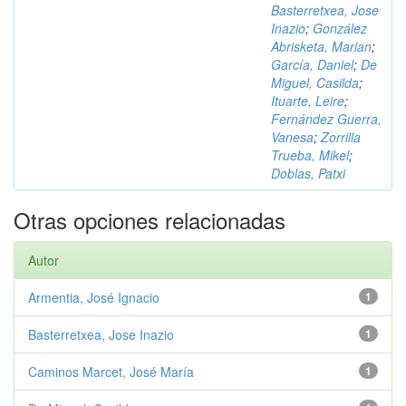
Basterretxea, Jose
Inazio
;
González
Abrisketa, Marian
;
García, Daniel
;
De
Miguel, Casilda
;
Ituarte, Leire
;
Fernández Guerra,
Vanesa
;
Zorrilla
Trueba, Mikel
;
Doblas, Patxi
Otras opciones relacionadas
Autor
Armentia, José Ignacio
1
Basterretxea, Jose Inazio
1
Caminos Marcet, José María
1