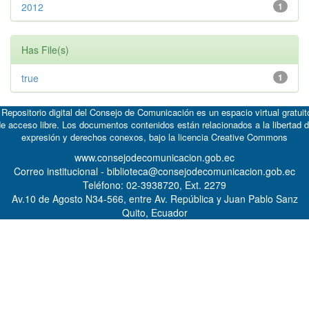
2012
1
Has File(s)
true
1
 Repositorio digital del Consejo de Comunicación es un espacio virtual gratuit
e acceso libre. Los documentos contenidos están relacionados a la libertad 
expresión y derechos conexos, bajo la licencia
Creative Commons
www.consejodecomunicacion.gob.ec
Correo institucional - biblioteca@consejodecomunicacion.gob.ec
Teléfono: 02-3938720, Ext. 2279
Av.10 de Agosto N34-566, entre Av. República y Juan Pablo Sanz
Quito, Ecuador