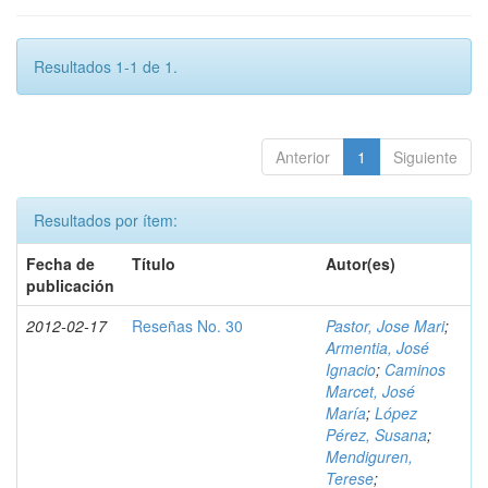
Resultados 1-1 de 1.
Anterior
1
Siguiente
Resultados por ítem:
Fecha de
Título
Autor(es)
publicación
2012-02-17
Reseñas No. 30
Pastor, Jose Mari
;
Armentia, José
Ignacio
;
Caminos
Marcet, José
María
;
López
Pérez, Susana
;
Mendiguren,
Terese
;