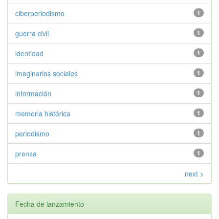
ciberperiodismo
1
guerra civil
1
identidad
1
imaginarios sociales
1
información
1
memoria histórica
1
periodismo
1
prensa
1
next >
Fecha de lanzamiento