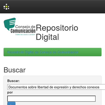
Skip
navigation
Repositorio
Digital
Repositorio Digital de Consejo de Comunicacion
Buscar
Buscar:
por