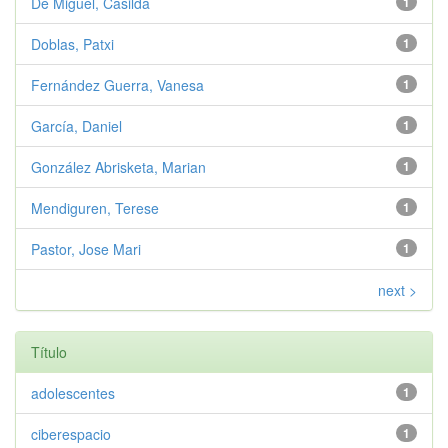
De Miguel, Casilda
1
Doblas, Patxi
1
Fernández Guerra, Vanesa
1
García, Daniel
1
González Abrisketa, Marian
1
Mendiguren, Terese
1
Pastor, Jose Mari
1
next >
Título
adolescentes
1
ciberespacio
1