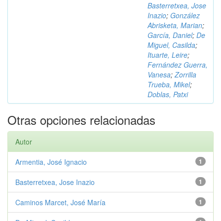
Basterretxea, Jose
Inazio
;
González
Abrisketa, Marian
;
García, Daniel
;
De
Miguel, Casilda
;
Ituarte, Leire
;
Fernández Guerra,
Vanesa
;
Zorrilla
Trueba, Mikel
;
Doblas, Patxi
Otras opciones relacionadas
Autor
Armentia, José Ignacio
1
Basterretxea, Jose Inazio
1
Caminos Marcet, José María
1