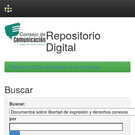
Skip
navigation
Repositorio
Digital
Repositorio Digital de Consejo de Comunicacion
Buscar
Buscar:
por