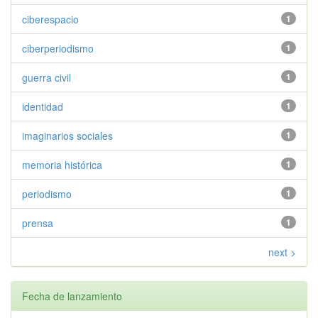
ciberespacio
1
ciberperiodismo
1
guerra civil
1
identidad
1
imaginarios sociales
1
memoria histórica
1
periodismo
1
prensa
1
next >
Fecha de lanzamiento