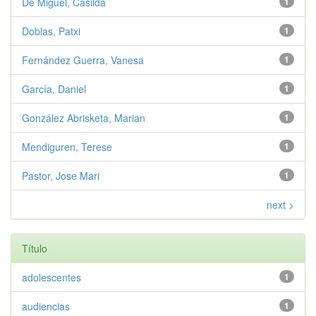
De Miguel, Casilda
1
Doblas, Patxi
1
Fernández Guerra, Vanesa
1
García, Daniel
1
González Abrisketa, Marian
1
Mendiguren, Terese
1
Pastor, Jose Mari
1
next >
Título
adolescentes
1
audiencias
1