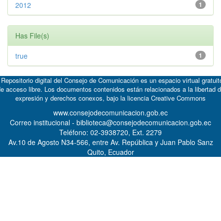
2012
1
Has File(s)
true
1
 Repositorio digital del Consejo de Comunicación es un espacio virtual gratuit
e acceso libre. Los documentos contenidos están relacionados a la libertad 
expresión y derechos conexos, bajo la licencia
Creative Commons
www.consejodecomunicacion.gob.ec
Correo institucional - biblioteca@consejodecomunicacion.gob.ec
Teléfono: 02-3938720, Ext. 2279
Av.10 de Agosto N34-566, entre Av. República y Juan Pablo Sanz
Quito, Ecuador