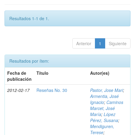
Resultados 1-1 de 1.
Anterior
1
Siguiente
Resultados por ítem:
Fecha de
Título
Autor(es)
publicación
2012-02-17
Reseñas No. 30
Pastor, Jose Mari
;
Armentia, José
Ignacio
;
Caminos
Marcet, José
María
;
López
Pérez, Susana
;
Mendiguren,
Terese
;