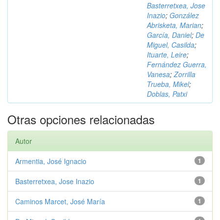
Basterretxea, Jose
Inazio
;
González
Abrisketa, Marian
;
García, Daniel
;
De
Miguel, Casilda
;
Ituarte, Leire
;
Fernández Guerra,
Vanesa
;
Zorrilla
Trueba, Mikel
;
Doblas, Patxi
Otras opciones relacionadas
Autor
Armentia, José Ignacio
1
Basterretxea, Jose Inazio
1
Caminos Marcet, José María
1