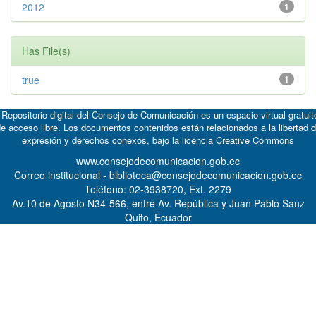
2012
1
Has File(s)
true
1
 Repositorio digital del Consejo de Comunicación es un espacio virtual gratuit
e acceso libre. Los documentos contenidos están relacionados a la libertad 
expresión y derechos conexos, bajo la licencia
Creative Commons
www.consejodecomunicacion.gob.ec
Correo institucional - biblioteca@consejodecomunicacion.gob.ec
Teléfono: 02-3938720, Ext. 2279
Av.10 de Agosto N34-566, entre Av. República y Juan Pablo Sanz
Quito, Ecuador