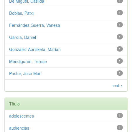
De Miguel, Casilda
1
Doblas, Patxi
1
Fernández Guerra, Vanesa
1
García, Daniel
1
González Abrisketa, Marian
1
Mendiguren, Terese
1
Pastor, Jose Mari
1
next >
Título
adolescentes
1
audiencias
1