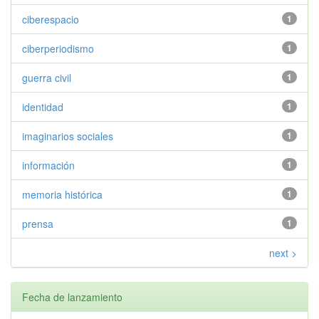
ciberespacio
1
ciberperiodismo
1
guerra civil
1
identidad
1
imaginarios sociales
1
información
1
memoria histórica
1
prensa
1
next >
Fecha de lanzamiento