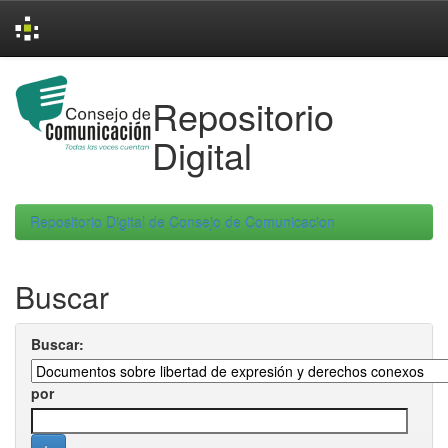
Skip
navigation
Repositorio
Digital
Repositorio Digital de Consejo de Comunicacion
Buscar
Buscar:
por