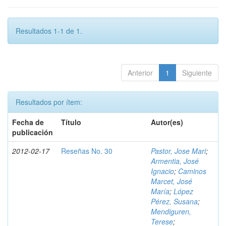
Resultados 1-1 de 1.
Anterior
1
Siguiente
Resultados por ítem:
Fecha de
Título
Autor(es)
publicación
2012-02-17
Reseñas No. 30
Pastor, Jose Mari
;
Armentia, José
Ignacio
;
Caminos
Marcet, José
María
;
López
Pérez, Susana
;
Mendiguren,
Terese
;