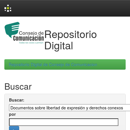
Skip
navigation
Repositorio
Digital
Repositorio Digital de Consejo de Comunicacion
Buscar
Buscar:
por