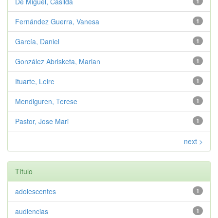
De Miguel, Casilda
1
Fernández Guerra, Vanesa
1
García, Daniel
1
González Abrisketa, Marian
1
Ituarte, Leire
1
Mendiguren, Terese
1
Pastor, Jose Mari
1
next >
Título
adolescentes
1
audiencias
1