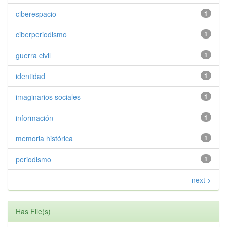
ciberespacio
1
ciberperiodismo
1
guerra civil
1
identidad
1
imaginarios sociales
1
información
1
memoria histórica
1
periodismo
1
next >
Has File(s)