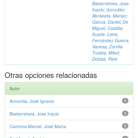
Basterretxea, Jose
Inazio
;
González
Abrisketa, Marian
;
García, Daniel
;
De
Miguel, Casilda
;
Ituarte, Leire
;
Fernández Guerra,
Vanesa
;
Zorrilla
Trueba, Mikel
;
Doblas, Patxi
Otras opciones relacionadas
Autor
Armentia, José Ignacio
1
Basterretxea, Jose Inazio
1
Caminos Marcet, José María
1