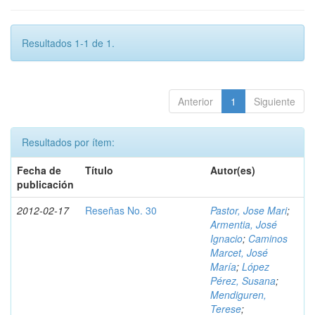
Resultados 1-1 de 1.
Anterior
1
Siguiente
Resultados por ítem:
Fecha de
Título
Autor(es)
publicación
2012-02-17
Reseñas No. 30
Pastor, Jose Mari
;
Armentia, José
Ignacio
;
Caminos
Marcet, José
María
;
López
Pérez, Susana
;
Mendiguren,
Terese
;