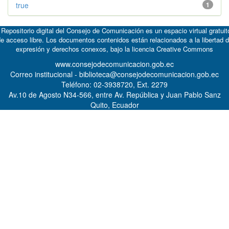
true
1
 Repositorio digital del Consejo de Comunicación es un espacio virtual gratuit
e acceso libre. Los documentos contenidos están relacionados a la libertad 
expresión y derechos conexos, bajo la licencia
Creative Commons
www.consejodecomunicacion.gob.ec
Correo institucional - biblioteca@consejodecomunicacion.gob.ec
Teléfono: 02-3938720, Ext. 2279
Av.10 de Agosto N34-566, entre Av. República y Juan Pablo Sanz
Quito, Ecuador