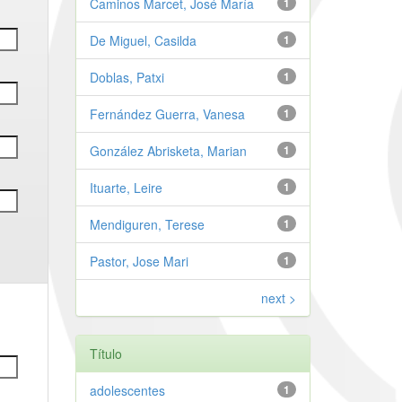
Caminos Marcet, José María
1
De Miguel, Casilda
1
Doblas, Patxi
1
Fernández Guerra, Vanesa
1
González Abrisketa, Marian
1
Ituarte, Leire
1
Mendiguren, Terese
1
Pastor, Jose Mari
1
next >
Título
adolescentes
1