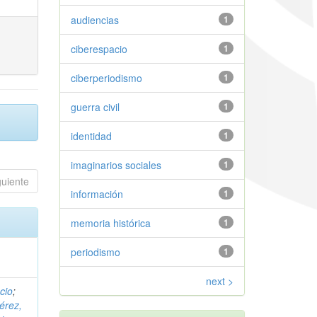
audiencias
1
ciberespacio
1
ciberperiodismo
1
guerra civil
1
identidad
1
imaginarios sociales
1
guiente
información
1
memoria histórica
1
periodismo
1
next >
cio
;
érez,