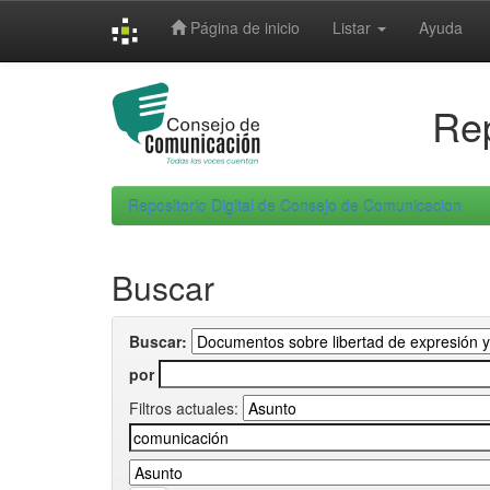
Skip
Página de inicio
Listar
Ayuda
navigation
Rep
Repositorio Digital de Consejo de Comunicacion
Buscar
Buscar:
por
Filtros actuales: