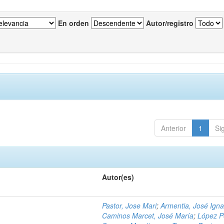
En orden
Autor/registro
Anterior
1
Si
Autor(es)
Pastor, Jose Mari
;
Armentia, José Igna
Caminos Marcet, José María
;
López P