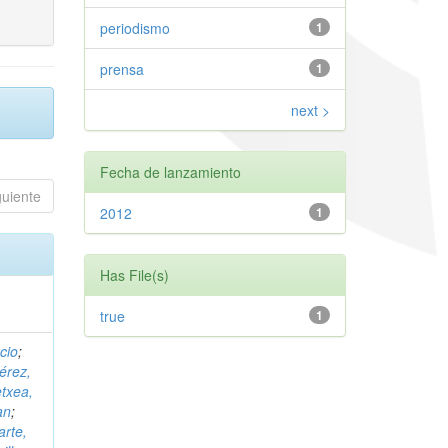
periodismo
1
prensa
1
next >
Fecha de lanzamiento
guiente
2012
1
Has File(s)
true
1
cio
;
érez,
etxea,
an
;
arte,