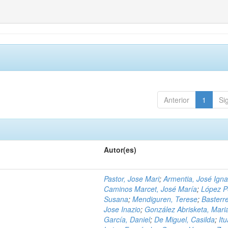
Anterior
1
Si
Autor(es)
Pastor, Jose Mari
;
Armentia, José Igna
Caminos Marcet, José María
;
López P
Susana
;
Mendiguren, Terese
;
Basterr
Jose Inazio
;
González Abrisketa, Mari
García, Daniel
;
De Miguel, Casilda
;
Itu