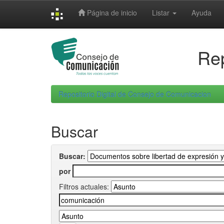
Skip
Página de inicio
Listar
Ayuda
navigation
Rep
Repositorio Digital de Consejo de Comunicacion
Buscar
Buscar:
por
Filtros actuales: