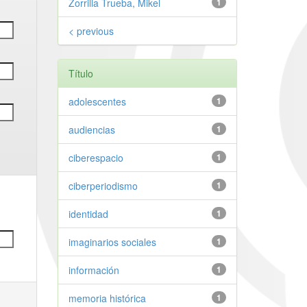
Zorrilla Trueba, Mikel
1
< previous
Título
adolescentes
1
audiencias
1
ciberespacio
1
ciberperiodismo
1
identidad
1
imaginarios sociales
1
información
1
memoria histórica
1