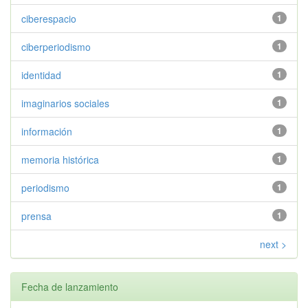
ciberespacio
1
ciberperiodismo
1
identidad
1
imaginarios sociales
1
información
1
memoria histórica
1
periodismo
1
prensa
1
next >
Fecha de lanzamiento