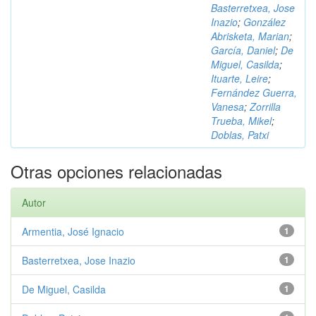
Basterretxea, Jose
Inazio
;
González
Abrisketa, Marian
;
García, Daniel
;
De
Miguel, Casilda
;
Ituarte, Leire
;
Fernández Guerra,
Vanesa
;
Zorrilla
Trueba, Mikel
;
Doblas, Patxi
Otras opciones relacionadas
Autor
Armentia, José Ignacio
1
Basterretxea, Jose Inazio
1
De Miguel, Casilda
1