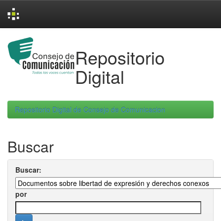
Skip
navigation
Repositorio
Digital
Repositorio Digital de Consejo de Comunicacion
Buscar
Buscar:
por