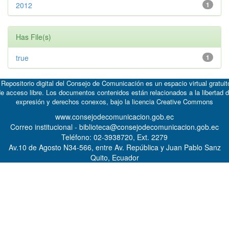
2012
1
Has File(s)
true
1
 Repositorio digital del Consejo de Comunicación es un espacio virtual gratuit
e acceso libre. Los documentos contenidos están relacionados a la libertad 
expresión y derechos conexos, bajo la licencia
Creative Commons
www.consejodecomunicacion.gob.ec
Correo institucional - biblioteca@consejodecomunicacion.gob.ec
Teléfono: 02-3938720, Ext. 2279
Av.10 de Agosto N34-566, entre Av. República y Juan Pablo Sanz
Quito, Ecuador