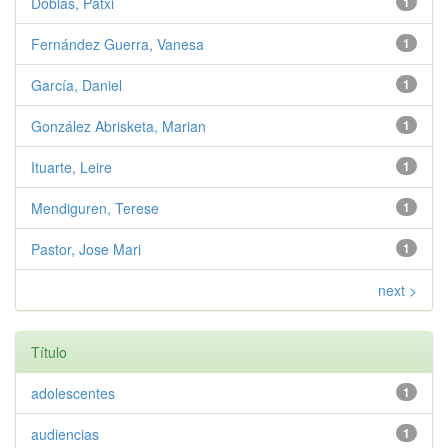
Doblas, Patxi
1
Fernández Guerra, Vanesa
1
García, Daniel
1
González Abrisketa, Marian
1
Ituarte, Leire
1
Mendiguren, Terese
1
Pastor, Jose Mari
1
next >
Título
adolescentes
1
audiencias
1