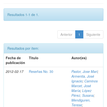
Resultados 1-1 de 1.
Anterior
1
Siguiente
Resultados por ítem:
Fecha de
Título
Autor(es)
publicación
2012-02-17
Reseñas No. 30
Pastor, Jose Mari
;
Armentia, José
Ignacio
;
Caminos
Marcet, José
María
;
López
Pérez, Susana
;
Mendiguren,
Terese
;