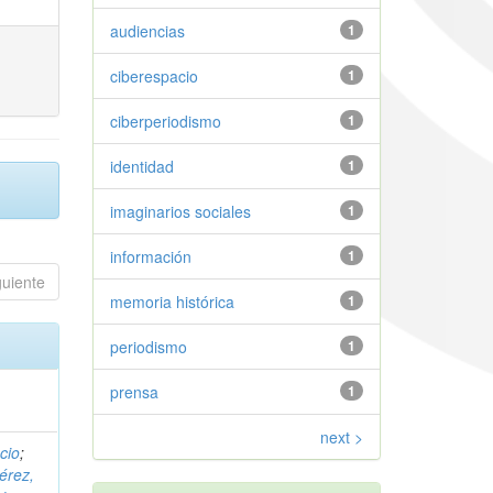
audiencias
1
ciberespacio
1
ciberperiodismo
1
identidad
1
imaginarios sociales
1
información
1
guiente
memoria histórica
1
periodismo
1
prensa
1
next >
cio
;
érez,