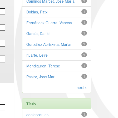
Caminos Marcet, José María
1
Doblas, Patxi
1
Fernández Guerra, Vanesa
1
García, Daniel
1
González Abrisketa, Marian
1
Ituarte, Leire
1
Mendiguren, Terese
1
Pastor, Jose Mari
1
next >
Título
adolescentes
1