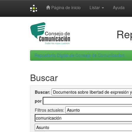
Skip
Página de inicio
Listar
Ayuda
navigation
Rep
Repositorio Digital de Consejo de Comunicacion
Buscar
Buscar:
por
Filtros actuales: