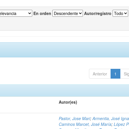
En orden
Autor/registro
Anterior
1
Si
Autor(es)
Pastor, Jose Mari
;
Armentia, José Igna
Caminos Marcet, José María
;
López P