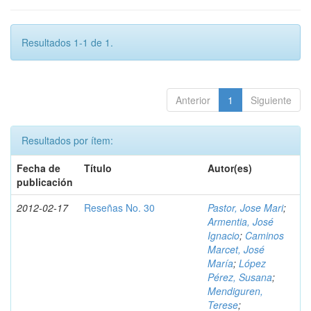
Resultados 1-1 de 1.
Anterior
1
Siguiente
Resultados por ítem:
Fecha de
Título
Autor(es)
publicación
2012-02-17
Reseñas No. 30
Pastor, Jose Mari
;
Armentia, José
Ignacio
;
Caminos
Marcet, José
María
;
López
Pérez, Susana
;
Mendiguren,
Terese
;