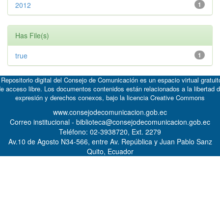
2012
1
Has File(s)
true
1
 Repositorio digital del Consejo de Comunicación es un espacio virtual gratuit
e acceso libre. Los documentos contenidos están relacionados a la libertad 
expresión y derechos conexos, bajo la licencia
Creative Commons
www.consejodecomunicacion.gob.ec
Correo institucional - biblioteca@consejodecomunicacion.gob.ec
Teléfono: 02-3938720, Ext. 2279
Av.10 de Agosto N34-566, entre Av. República y Juan Pablo Sanz
Quito, Ecuador