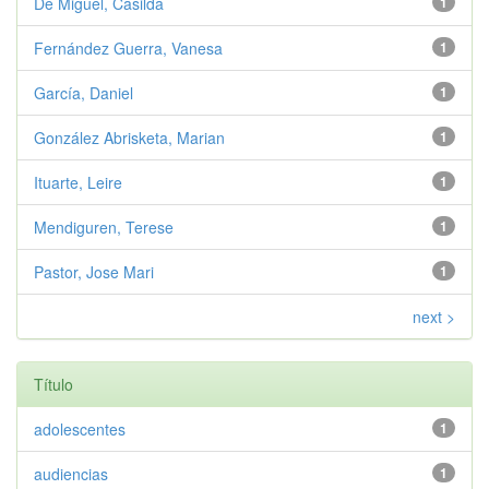
De Miguel, Casilda
1
Fernández Guerra, Vanesa
1
García, Daniel
1
González Abrisketa, Marian
1
Ituarte, Leire
1
Mendiguren, Terese
1
Pastor, Jose Mari
1
next >
Título
adolescentes
1
audiencias
1