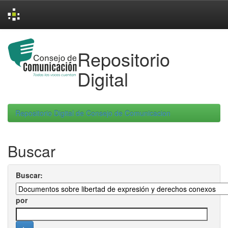
Skip
navigation
Repositorio
Digital
Repositorio Digital de Consejo de Comunicacion
Buscar
Buscar:
por