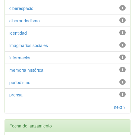
ciberespacio
1
ciberperiodismo
1
identidad
1
imaginarios sociales
1
información
1
memoria histórica
1
periodismo
1
prensa
1
next >
Fecha de lanzamiento