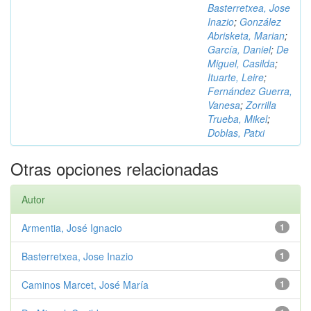
Basterretxea, Jose
Inazio
;
González
Abrisketa, Marian
;
García, Daniel
;
De
Miguel, Casilda
;
Ituarte, Leire
;
Fernández Guerra,
Vanesa
;
Zorrilla
Trueba, Mikel
;
Doblas, Patxi
Otras opciones relacionadas
Autor
Armentia, José Ignacio
1
Basterretxea, Jose Inazio
1
Caminos Marcet, José María
1