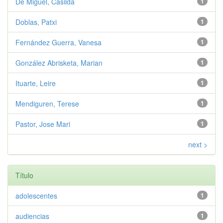
De Miguel, Casilda
1
Doblas, Patxi
1
Fernández Guerra, Vanesa
1
González Abrisketa, Marian
1
Ituarte, Leire
1
Mendiguren, Terese
1
Pastor, Jose Mari
1
next >
Título
adolescentes
1
audiencias
1