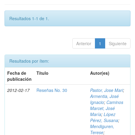
Resultados 1-1 de 1.
Anterior
1
Siguiente
Resultados por ítem:
Fecha de
Título
Autor(es)
publicación
2012-02-17
Reseñas No. 30
Pastor, Jose Mari
;
Armentia, José
Ignacio
;
Caminos
Marcet, José
María
;
López
Pérez, Susana
;
Mendiguren,
Terese
;