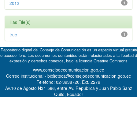
2012
1
Has File(s)
true
1
 Repositorio digital del Consejo de Comunicación es un espacio virtual gratuit
e acceso libre. Los documentos contenidos están relacionados a la libertad 
expresión y derechos conexos, bajo la licencia
Creative Commons
www.consejodecomunicacion.gob.ec
Correo institucional - biblioteca@consejodecomunicacion.gob.ec
Teléfono: 02-3938720, Ext. 2279
Av.10 de Agosto N34-566, entre Av. República y Juan Pablo Sanz
Quito, Ecuador