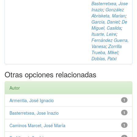
Basterretxea, Jose
Inazio
;
González
Abrisketa, Marian
;
García, Daniel
;
De
Miguel, Casilda
;
Ituarte, Leire
;
Fernández Guerra,
Vanesa
;
Zorrilla
Trueba, Mikel
;
Doblas, Patxi
Otras opciones relacionadas
Autor
Armentia, José Ignacio
1
Basterretxea, Jose Inazio
1
Caminos Marcet, José María
1