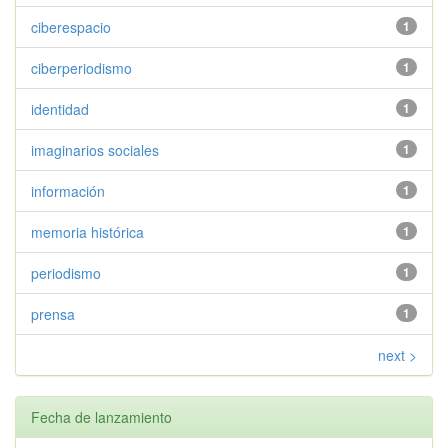
ciberespacio
1
ciberperiodismo
1
identidad
1
imaginarios sociales
1
información
1
memoria histórica
1
periodismo
1
prensa
1
next >
Fecha de lanzamiento