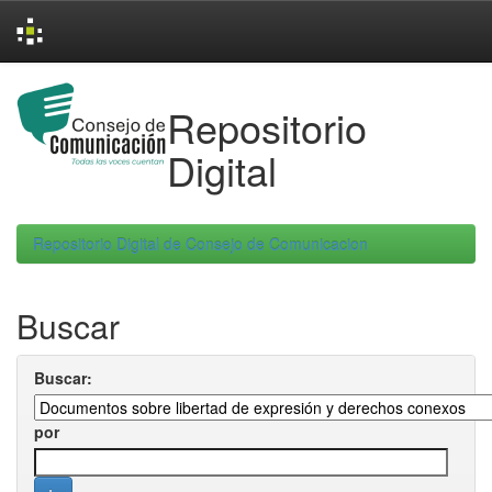
Skip
navigation
Repositorio
Digital
Repositorio Digital de Consejo de Comunicacion
Buscar
Buscar:
por