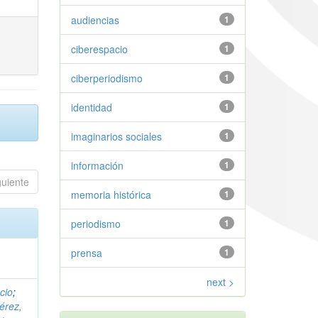
audiencias
1
ciberespacio
1
ciberperiodismo
1
identidad
1
imaginarios sociales
1
información
1
guiente
memoria histórica
1
periodismo
1
prensa
1
next >
cio
;
érez,