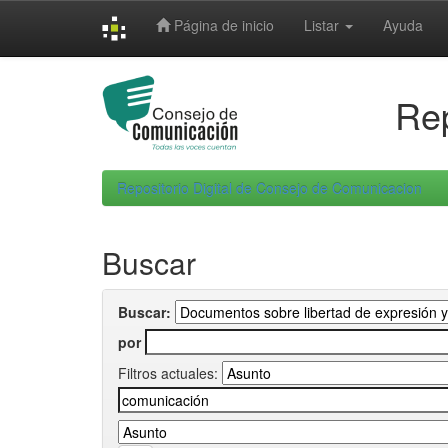
Skip
Página de inicio
Listar
Ayuda
navigation
Rep
Repositorio Digital de Consejo de Comunicacion
Buscar
Buscar:
por
Filtros actuales: