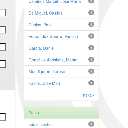
Caminos Marcet, José María
1
De Miguel, Casilda
1
Doblas, Patxi
1
Fernández Guerra, Vanesa
1
García, Daniel
1
González Abrisketa, Marian
1
Mendiguren, Terese
1
Pastor, Jose Mari
1
next >
Título
adolescentes
1