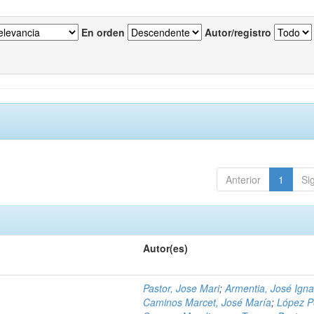
En orden
Autor/registro
Anterior
1
Si
Autor(es)
Pastor, Jose Mari
;
Armentia, José Igna
Caminos Marcet, José María
;
López P