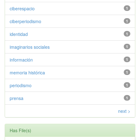
ciberespacio
1
ciberperiodismo
1
identidad
1
imaginarios sociales
1
información
1
memoria histórica
1
periodismo
1
prensa
1
next >
Has File(s)