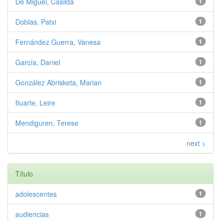
De Miguel, Casilda
1
Doblas, Patxi
1
Fernández Guerra, Vanesa
1
García, Daniel
1
González Abrisketa, Marian
1
Ituarte, Leire
1
Mendiguren, Terese
1
next >
Título
adolescentes
1
audiencias
1