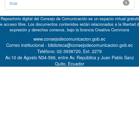
true
1
 Repositorio digital del Consejo de Comunicación es un espacio virtual gratuit
e acceso libre. Los documentos contenidos están relacionados a la libertad 
expresión y derechos conexos, bajo la licencia
Creative Commons
www.consejodecomunicacion.gob.ec
Correo institucional - biblioteca@consejodecomunicacion.gob.ec
Teléfono: 02-3938720, Ext. 2279
Av.10 de Agosto N34-566, entre Av. República y Juan Pablo Sanz
Quito, Ecuador