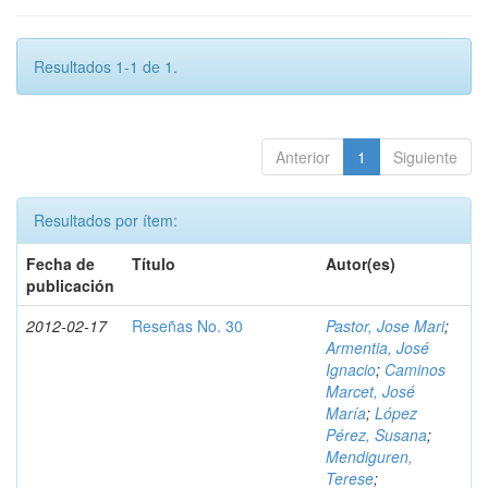
Resultados 1-1 de 1.
Anterior
1
Siguiente
Resultados por ítem:
Fecha de
Título
Autor(es)
publicación
2012-02-17
Reseñas No. 30
Pastor, Jose Mari
;
Armentia, José
Ignacio
;
Caminos
Marcet, José
María
;
López
Pérez, Susana
;
Mendiguren,
Terese
;