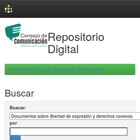
Skip
navigation
Repositorio
Digital
Repositorio Digital de Consejo de Comunicacion
Buscar
Buscar:
por