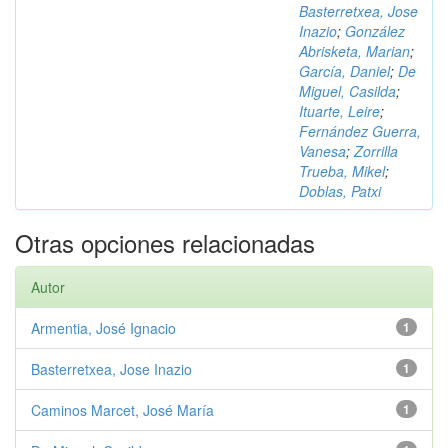
Basterretxea, Jose
Inazio
;
González
Abrisketa, Marian
;
García, Daniel
;
De
Miguel, Casilda
;
Ituarte, Leire
;
Fernández Guerra,
Vanesa
;
Zorrilla
Trueba, Mikel
;
Doblas, Patxi
Otras opciones relacionadas
Autor
Armentia, José Ignacio
1
Basterretxea, Jose Inazio
1
Caminos Marcet, José María
1