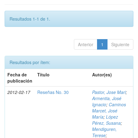
Resultados 1-1 de 1.
Anterior
1
Siguiente
Resultados por ítem:
Fecha de
Título
Autor(es)
publicación
2012-02-17
Reseñas No. 30
Pastor, Jose Mari
;
Armentia, José
Ignacio
;
Caminos
Marcet, José
María
;
López
Pérez, Susana
;
Mendiguren,
Terese
;