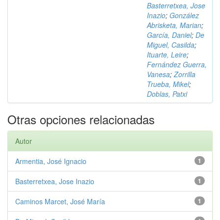
Basterretxea, Jose
Inazio
;
González
Abrisketa, Marian
;
García, Daniel
;
De
Miguel, Casilda
;
Ituarte, Leire
;
Fernández Guerra,
Vanesa
;
Zorrilla
Trueba, Mikel
;
Doblas, Patxi
Otras opciones relacionadas
Autor
Armentia, José Ignacio
1
Basterretxea, Jose Inazio
1
Caminos Marcet, José María
1