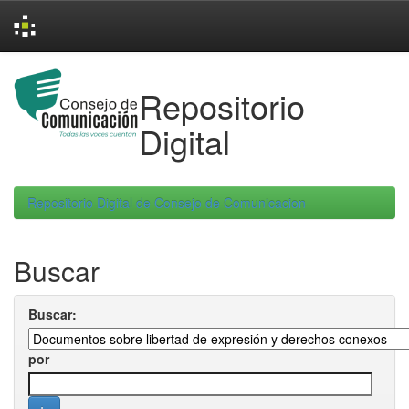
Skip
navigation
Repositorio
Digital
Repositorio Digital de Consejo de Comunicacion
Buscar
Buscar:
por