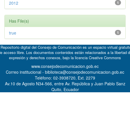
2012
1
Has File(s)
true
1
 Repositorio digital del Consejo de Comunicación es un espacio virtual gratuit
e acceso libre. Los documentos contenidos están relacionados a la libertad 
expresión y derechos conexos, bajo la licencia
Creative Commons
www.consejodecomunicacion.gob.ec
Correo institucional - biblioteca@consejodecomunicacion.gob.ec
Teléfono: 02-3938720, Ext. 2279
Av.10 de Agosto N34-566, entre Av. República y Juan Pablo Sanz
Quito, Ecuador