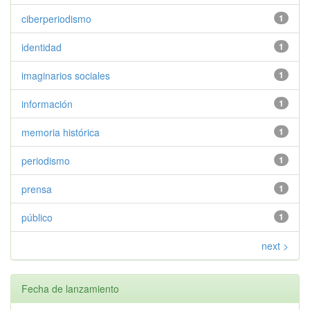
ciberperiodismo
1
identidad
1
imaginarios sociales
1
información
1
memoria histórica
1
periodismo
1
prensa
1
público
1
next >
Fecha de lanzamiento