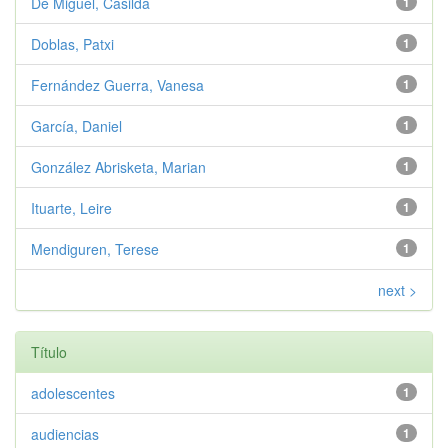
De Miguel, Casilda
1
Doblas, Patxi
1
Fernández Guerra, Vanesa
1
García, Daniel
1
González Abrisketa, Marian
1
Ituarte, Leire
1
Mendiguren, Terese
1
next >
Título
adolescentes
1
audiencias
1