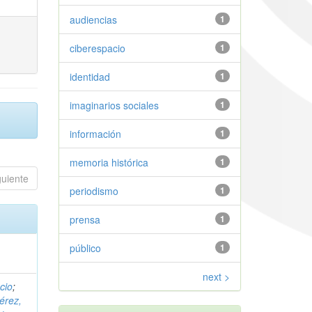
audiencias
1
ciberespacio
1
identidad
1
imaginarios sociales
1
información
1
memoria histórica
1
guiente
periodismo
1
prensa
1
público
1
next >
cio
;
érez,