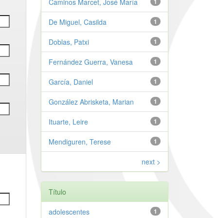
Caminos Marcet, José María
1
De Miguel, Casilda
1
Doblas, Patxi
1
Fernández Guerra, Vanesa
1
García, Daniel
1
González Abrisketa, Marian
1
Ituarte, Leire
1
Mendiguren, Terese
1
next >
Título
adolescentes
1