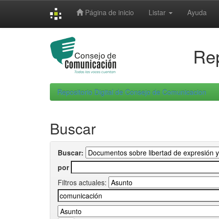
Skip
Página de inicio
Listar
Ayuda
navigation
Rep
Repositorio Digital de Consejo de Comunicacion
Buscar
Buscar:
por
Filtros actuales: