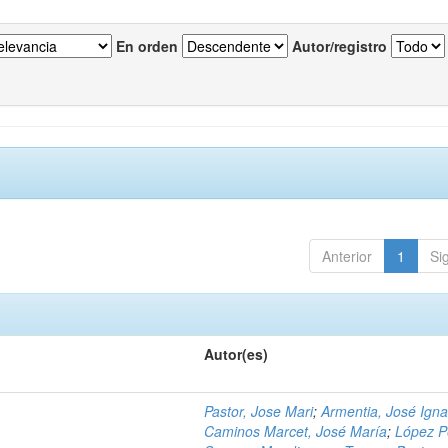
En orden
Autor/registro
Anterior
1
Si
Autor(es)
Pastor, Jose Mari
;
Armentia, José Igna
Caminos Marcet, José María
;
López P