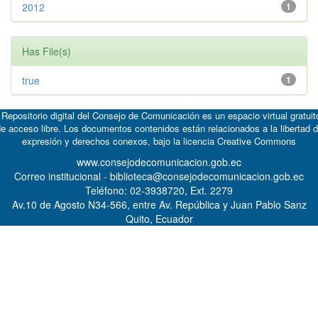
2012
1
Has File(s)
true
1
 Repositorio digital del Consejo de Comunicación es un espacio virtual gratuit
e acceso libre. Los documentos contenidos están relacionados a la libertad 
expresión y derechos conexos, bajo la licencia
Creative Commons
www.consejodecomunicacion.gob.ec
Correo institucional - biblioteca@consejodecomunicacion.gob.ec
Teléfono: 02-3938720, Ext. 2279
Av.10 de Agosto N34-566, entre Av. República y Juan Pablo Sanz
Quito, Ecuador