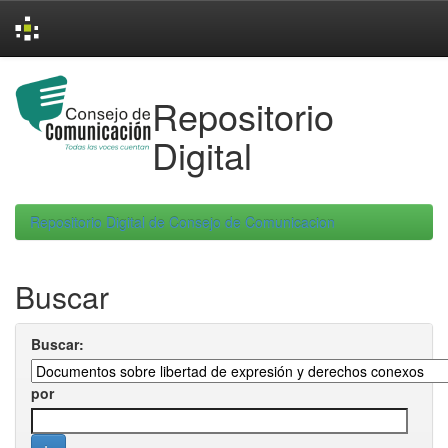
Skip
navigation
Repositorio
Digital
Repositorio Digital de Consejo de Comunicacion
Buscar
Buscar:
por