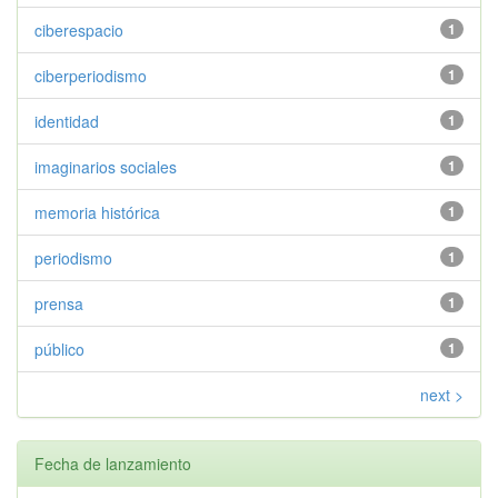
ciberespacio
1
ciberperiodismo
1
identidad
1
imaginarios sociales
1
memoria histórica
1
periodismo
1
prensa
1
público
1
next >
Fecha de lanzamiento