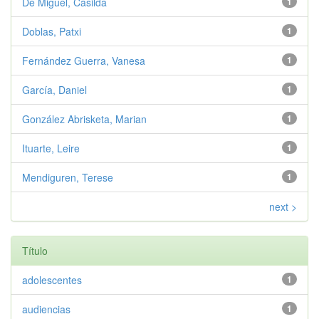
De Miguel, Casilda
1
Doblas, Patxi
1
Fernández Guerra, Vanesa
1
García, Daniel
1
González Abrisketa, Marian
1
Ituarte, Leire
1
Mendiguren, Terese
1
next >
Título
adolescentes
1
audiencias
1