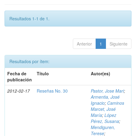
Resultados 1-1 de 1.
Anterior
1
Siguiente
Resultados por ítem:
Fecha de
Título
Autor(es)
publicación
2012-02-17
Reseñas No. 30
Pastor, Jose Mari
;
Armentia, José
Ignacio
;
Caminos
Marcet, José
María
;
López
Pérez, Susana
;
Mendiguren,
Terese
;