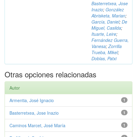
Basterretxea, Jose
Inazio
;
González
Abrisketa, Marian
;
García, Daniel
;
De
Miguel, Casilda
;
Ituarte, Leire
;
Fernández Guerra,
Vanesa
;
Zorrilla
Trueba, Mikel
;
Doblas, Patxi
Otras opciones relacionadas
Autor
Armentia, José Ignacio
1
Basterretxea, Jose Inazio
1
Caminos Marcet, José María
1