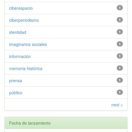
ciberespacio
1
ciberperiodismo
1
identidad
1
imaginarios sociales
1
información
1
memoria histórica
1
prensa
1
público
1
next >
Fecha de lanzamiento