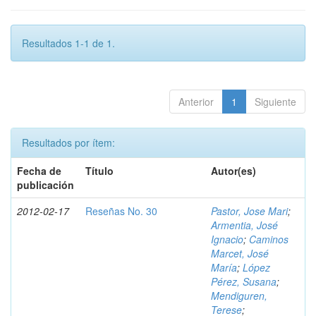
Resultados 1-1 de 1.
Anterior
1
Siguiente
Resultados por ítem:
Fecha de
Título
Autor(es)
publicación
2012-02-17
Reseñas No. 30
Pastor, Jose Mari
;
Armentia, José
Ignacio
;
Caminos
Marcet, José
María
;
López
Pérez, Susana
;
Mendiguren,
Terese
;