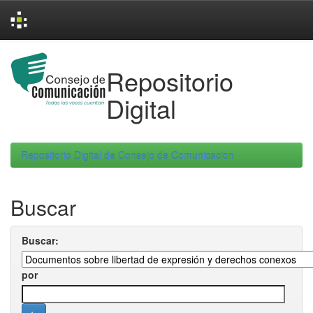
Skip
navigation
Repositorio
Digital
Repositorio Digital de Consejo de Comunicacion
Buscar
Buscar:
por