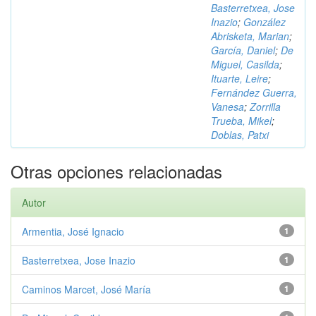
Basterretxea, Jose
Inazio
;
González
Abrisketa, Marian
;
García, Daniel
;
De
Miguel, Casilda
;
Ituarte, Leire
;
Fernández Guerra,
Vanesa
;
Zorrilla
Trueba, Mikel
;
Doblas, Patxi
Otras opciones relacionadas
Autor
Armentia, José Ignacio
1
Basterretxea, Jose Inazio
1
Caminos Marcet, José María
1