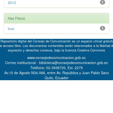
2012
1
Has File(s)
true
1
 Repositorio digital del Consejo de Comunicación es un espacio virtual gratuit
e acceso libre. Los documentos contenidos están relacionados a la libertad 
expresión y derechos conexos, bajo la licencia
Creative Commons
www.consejodecomunicacion.gob.ec
Correo institucional - biblioteca@consejodecomunicacion.gob.ec
Teléfono: 02-3938720, Ext. 2279
Av.10 de Agosto N34-566, entre Av. República y Juan Pablo Sanz
Quito, Ecuador