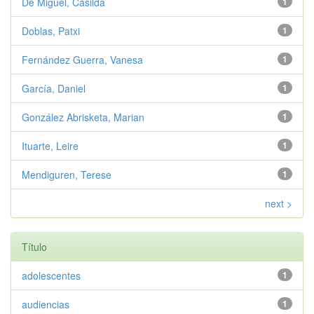
De Miguel, Casilda
1
Doblas, Patxi
1
Fernández Guerra, Vanesa
1
García, Daniel
1
González Abrisketa, Marian
1
Ituarte, Leire
1
Mendiguren, Terese
1
next >
Título
adolescentes
1
audiencias
1