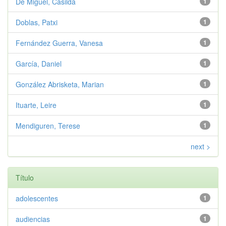
De Miguel, Casilda
1
Doblas, Patxi
1
Fernández Guerra, Vanesa
1
García, Daniel
1
González Abrisketa, Marian
1
Ituarte, Leire
1
Mendiguren, Terese
1
next >
Título
adolescentes
1
audiencias
1