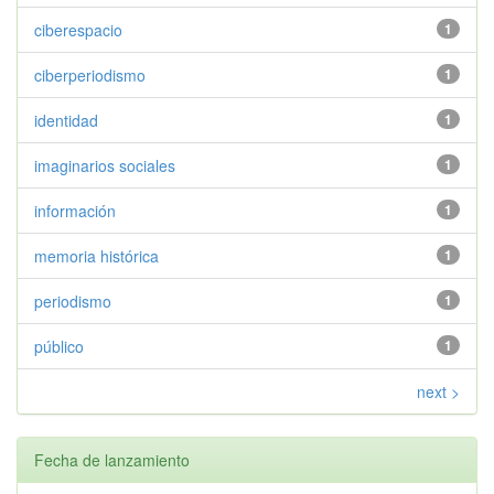
ciberespacio
1
ciberperiodismo
1
identidad
1
imaginarios sociales
1
información
1
memoria histórica
1
periodismo
1
público
1
next >
Fecha de lanzamiento