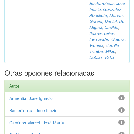
Basterretxea, Jose
Inazio
;
González
Abrisketa, Marian
;
García, Daniel
;
De
Miguel, Casilda
;
Ituarte, Leire
;
Fernández Guerra,
Vanesa
;
Zorrilla
Trueba, Mikel
;
Doblas, Patxi
Otras opciones relacionadas
Autor
Armentia, José Ignacio
1
Basterretxea, Jose Inazio
1
Caminos Marcet, José María
1