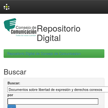
Skip
navigation
Repositorio
Digital
Repositorio Digital de Consejo de Comunicacion
Buscar
Buscar:
por