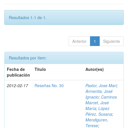
Resultados 1-1 de 1.
Anterior
1
Siguiente
Resultados por ítem:
Fecha de
Título
Autor(es)
publicación
2012-02-17
Reseñas No. 30
Pastor, Jose Mari
;
Armentia, José
Ignacio
;
Caminos
Marcet, José
María
;
López
Pérez, Susana
;
Mendiguren,
Terese
;