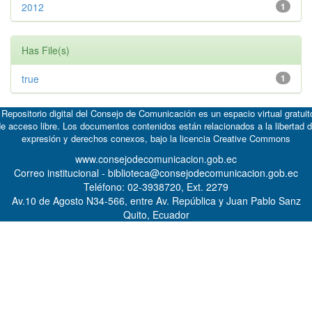
2012
1
Has File(s)
true
1
 Repositorio digital del Consejo de Comunicación es un espacio virtual gratuit
e acceso libre. Los documentos contenidos están relacionados a la libertad 
expresión y derechos conexos, bajo la licencia
Creative Commons
www.consejodecomunicacion.gob.ec
Correo institucional - biblioteca@consejodecomunicacion.gob.ec
Teléfono: 02-3938720, Ext. 2279
Av.10 de Agosto N34-566, entre Av. República y Juan Pablo Sanz
Quito, Ecuador